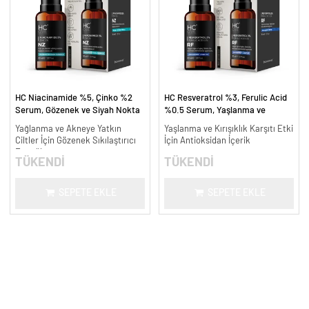
HC Niacinamide %5, Çinko %2
HC Resveratrol %3, Ferulic Acid
Serum, Gözenek ve Siyah Nokta
%0.5 Serum, Yaşlanma ve
Oluşumunu Gidermeye Yardımcı -
Kırışıklık Karşıtı - 30 ml.
Yağlanma ve Akneye Yatkın
Yaşlanma ve Kırışıklık Karşıtı Etki
30 ml.
Ciltler İçin Gözenek Sıkılaştırıcı
İçin Antioksidan İçerik
Formül
TÜKENDİ
TÜKENDİ
SEPETE EKLE
SEPETE EKLE