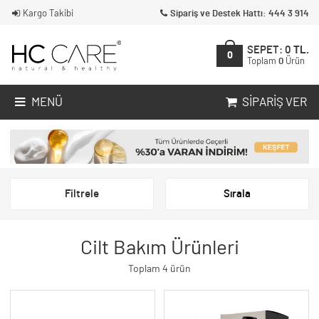
Kargo Takibi
Sipariş ve Destek Hattı: 444 3 914
SEPET:
0
TL.
0
Toplam
0
Ürün
MENÜ
SIPARIŞ VER
Filtrele
Sırala
Cilt Bakım Ürünleri
Toplam 4 ürün