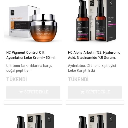
HC Pigment Control Cilt
HC Alpha Arbutin %2, Hyaluronic
Aydınlatıcı Leke Kremi - 50 ml.
Acid, Niacinamide %5 Serum,
Leke Karşıtı ve Aydınlatıcı - 30
Cilt tonu farklılıklarına karşı,
Aydınlatıcı, Cilt Tonu Eşitleyici
ml.
doğal peptitler
Leke Karşıtı Etki
TÜKENDİ
TÜKENDİ
SEPETE EKLE
SEPETE EKLE