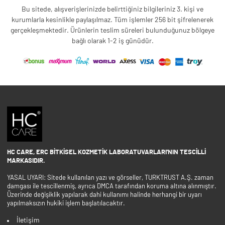
Bu sitede, alışverişlerinizde belirttiğiniz bilgileriniz 3. kişi ve
kurumlarla kesinlikle paylaşılmaz. Tüm işlemler 256 bit şifrelenerek
gerçekleşmektedir. Ürünlerin teslim süreleri bulunduğunuz bölgeye
bağlı olarak 1-2 iş günüdür.
HC CARE, ERC BITKISEL KOZMETIK LABORATUVARLARI'NIN TESCILLI
MARKASIDIR.
YASAL UYARI: Sitede kullanılan yazı ve görseller, TURKTRUST A.Ş. zaman
damgası ile tescillenmiş, ayrıca DMCA tarafından koruma altına alınmıştır.
Üzerinde değişiklik yapılarak dahi kullanımı halinde herhangi bir uyarı
yapılmaksızın hukiki işlem başlatılacaktır.
İletişim