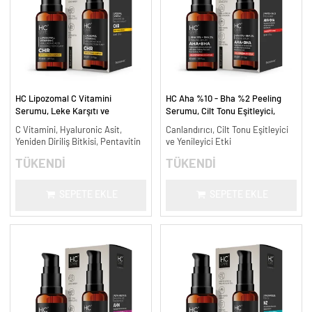
HC Lipozomal C Vitamini
HC Aha %10 - Bha %2 Peeling
Serumu, Leke Karşıtı ve
Serumu, Cilt Tonu Eşitleyici,
Aydınlatıcı - 30 ml.
Canlandırıcı - 30 ml.
C Vitamini, Hyaluronic Asit,
Canlandırıcı, Cilt Tonu Eşitleyici
Yeniden Diriliş Bitkisi, Pentavitin
ve Yenileyici Etki
TÜKENDİ
TÜKENDİ
SEPETE EKLE
SEPETE EKLE