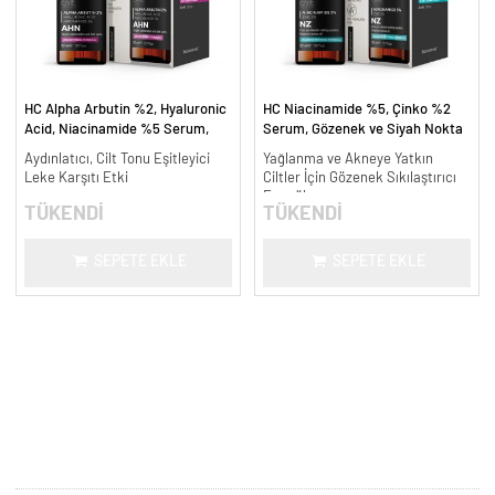
HC Alpha Arbutin %2, Hyaluronic
HC Niacinamide %5, Çinko %2
Acid, Niacinamide %5 Serum,
Serum, Gözenek ve Siyah Nokta
Leke Karşıtı ve Aydınlatıcı - 30
Oluşumunu Gidermeye Yardımcı -
Aydınlatıcı, Cilt Tonu Eşitleyici
Yağlanma ve Akneye Yatkın
ml.
30 ml.
Leke Karşıtı Etki
Ciltler İçin Gözenek Sıkılaştırıcı
Formül
TÜKENDİ
TÜKENDİ
SEPETE EKLE
SEPETE EKLE