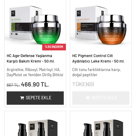
%30 İNDİRİM
HC Age-Defense Yaşlanma
HC Pigment Control Cilt
Karşıtı Bakım Kremi - 50 ml.
Aydınlatıcı Leke Kremi - 50 ml.
Argireline, Riboxyl, Matrixyl, HA,
Cilt tonu farklılıklarına karşı,
DayMoist ve Yeniden Diriliş Bitkisi
doğal peptitler
466.90 TL.
TÜKENDİ
667 TL.
SEPETE EKLE
SEPETE EKLE