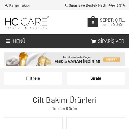
Kargo Takibi
Sipariş ve Destek Hattı: 444 3 914
SEPET:
0
TL.
0
Toplam
0
Ürün
MENÜ
SIPARIŞ VER
Filtrele
Sırala
Cilt Bakım Ürünleri
Toplam 6 ürün