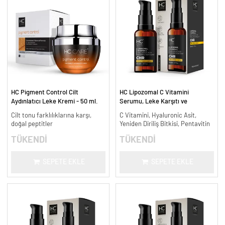
HC Pigment Control Cilt
HC Lipozomal C Vitamini
Aydınlatıcı Leke Kremi - 50 ml.
Serumu, Leke Karşıtı ve
Aydınlatıcı - 30 ml.
Cilt tonu farklılıklarına karşı,
C Vitamini, Hyaluronic Asit,
doğal peptitler
Yeniden Diriliş Bitkisi, Pentavitin
TÜKENDİ
TÜKENDİ
SEPETE EKLE
SEPETE EKLE