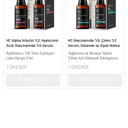
HC Alpha Arbutin %2, Hyaluronic
HC Niacinamide %5, Çinko %2
Acid, Niacinamide %5 Serum,
Serum, Gözenek ve Siyah Nokta
Leke Karşıtı ve Aydınlatıcı - 30
Oluşumunu Gidermeye Yardımcı -
Aydınlatıcı, Cilt Tonu Eşitleyici
Yağlanma ve Akneye Yatkın
ml.
30 ml.
Leke Karşıtı Etki
Ciltler İçin Gözenek Sıkılaştırıcı
Formül
TÜKENDİ
TÜKENDİ
SEPETE EKLE
SEPETE EKLE