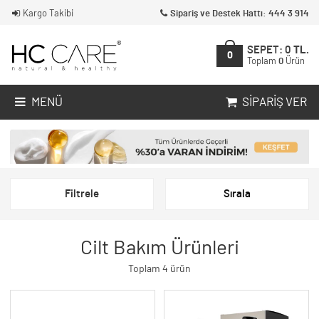
Kargo Takibi
Sipariş ve Destek Hattı: 444 3 914
SEPET:
0
TL.
0
Toplam
0
Ürün
MENÜ
SIPARIŞ VER
Filtrele
Sırala
Cilt Bakım Ürünleri
Toplam 4 ürün