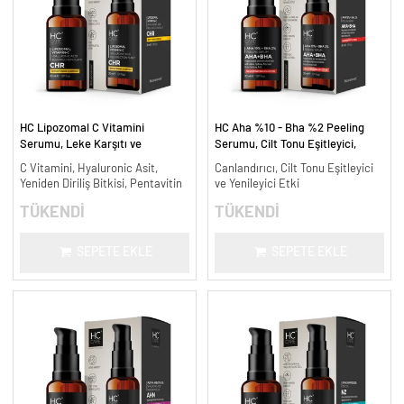
HC Lipozomal C Vitamini
HC Aha %10 - Bha %2 Peeling
Serumu, Leke Karşıtı ve
Serumu, Cilt Tonu Eşitleyici,
Aydınlatıcı - 30 ml.
Canlandırıcı - 30 ml.
C Vitamini, Hyaluronic Asit,
Canlandırıcı, Cilt Tonu Eşitleyici
Yeniden Diriliş Bitkisi, Pentavitin
ve Yenileyici Etki
TÜKENDİ
TÜKENDİ
SEPETE EKLE
SEPETE EKLE