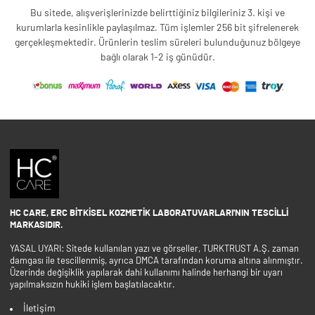
Bu sitede, alışverişlerinizde belirttiğiniz bilgileriniz 3. kişi ve
kurumlarla kesinlikle paylaşılmaz. Tüm işlemler 256 bit şifrelenerek
gerçekleşmektedir. Ürünlerin teslim süreleri bulunduğunuz bölgeye
bağlı olarak 1-2 iş günüdür.
HC CARE, ERC BITKISEL KOZMETIK LABORATUVARLARI'NIN TESCILLI
MARKASIDIR.
YASAL UYARI: Sitede kullanılan yazı ve görseller, TURKTRUST A.Ş. zaman
damgası ile tescillenmiş, ayrıca DMCA tarafından koruma altına alınmıştır.
Üzerinde değişiklik yapılarak dahi kullanımı halinde herhangi bir uyarı
yapılmaksızın hukiki işlem başlatılacaktır.
İletişim