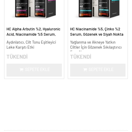
HC Alpha Arbutin %2, Hyaluronic
HC Niacinamide %5, Çinko %2
Acid, Niacinamide %5 Serum,
Serum, Gözenek ve Siyah Nokta
Leke Karşıtı ve Aydınlatıcı - 30
Oluşumunu Gidermeye Yardımcı -
Aydınlatıcı, Cilt Tonu Eşitleyici
Yağlanma ve Akneye Yatkın
ml.
30 ml.
Leke Karşıtı Etki
Ciltler İçin Gözenek Sıkılaştırıcı
Formül
TÜKENDİ
TÜKENDİ
SEPETE EKLE
SEPETE EKLE