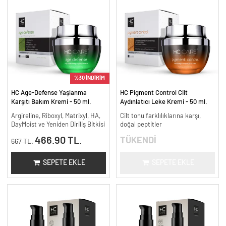
%30 İNDİRİM
HC Age-Defense Yaşlanma
HC Pigment Control Cilt
Karşıtı Bakım Kremi - 50 ml.
Aydınlatıcı Leke Kremi - 50 ml.
Argireline, Riboxyl, Matrixyl, HA,
Cilt tonu farklılıklarına karşı,
DayMoist ve Yeniden Diriliş Bitkisi
doğal peptitler
466.90 TL.
TÜKENDİ
667 TL.
SEPETE EKLE
SEPETE EKLE