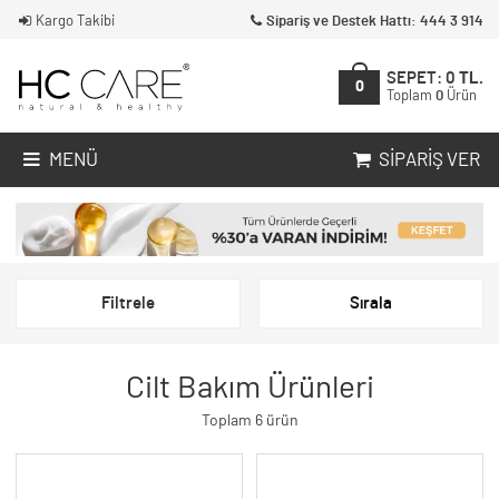
Kargo Takibi
Sipariş ve Destek Hattı: 444 3 914
SEPET:
0
TL.
0
Toplam
0
Ürün
MENÜ
SIPARIŞ VER
Filtrele
Sırala
Cilt Bakım Ürünleri
Toplam 6 ürün