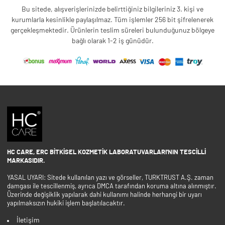
Bu sitede, alışverişlerinizde belirttiğiniz bilgileriniz 3. kişi ve
kurumlarla kesinlikle paylaşılmaz. Tüm işlemler 256 bit şifrelenerek
gerçekleşmektedir. Ürünlerin teslim süreleri bulunduğunuz bölgeye
bağlı olarak 1-2 iş günüdür.
HC CARE, ERC BITKISEL KOZMETIK LABORATUVARLARI'NIN TESCILLI
MARKASIDIR.
YASAL UYARI: Sitede kullanılan yazı ve görseller, TURKTRUST A.Ş. zaman
damgası ile tescillenmiş, ayrıca DMCA tarafından koruma altına alınmıştır.
Üzerinde değişiklik yapılarak dahi kullanımı halinde herhangi bir uyarı
yapılmaksızın hukiki işlem başlatılacaktır.
İletişim