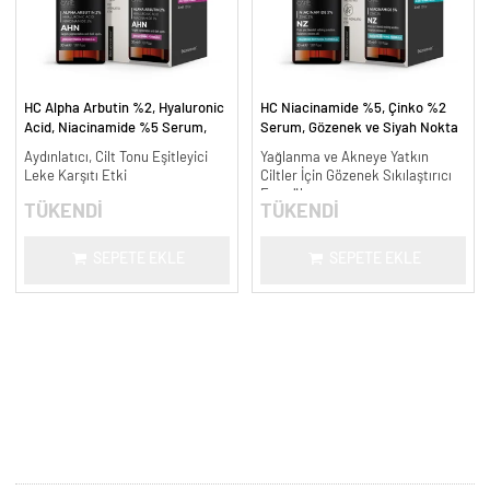
HC Alpha Arbutin %2, Hyaluronic
HC Niacinamide %5, Çinko %2
Acid, Niacinamide %5 Serum,
Serum, Gözenek ve Siyah Nokta
Leke Karşıtı ve Aydınlatıcı - 30
Oluşumunu Gidermeye Yardımcı -
Aydınlatıcı, Cilt Tonu Eşitleyici
Yağlanma ve Akneye Yatkın
ml.
30 ml.
Leke Karşıtı Etki
Ciltler İçin Gözenek Sıkılaştırıcı
Formül
TÜKENDİ
TÜKENDİ
SEPETE EKLE
SEPETE EKLE