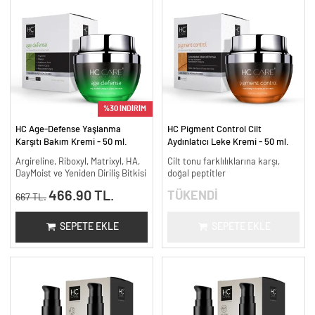
%30 İNDİRİM
HC Age-Defense Yaşlanma
HC Pigment Control Cilt
Karşıtı Bakım Kremi - 50 ml.
Aydınlatıcı Leke Kremi - 50 ml.
Argireline, Riboxyl, Matrixyl, HA,
Cilt tonu farklılıklarına karşı,
DayMoist ve Yeniden Diriliş Bitkisi
doğal peptitler
466.90 TL.
TÜKENDİ
667 TL.
SEPETE EKLE
SEPETE EKLE