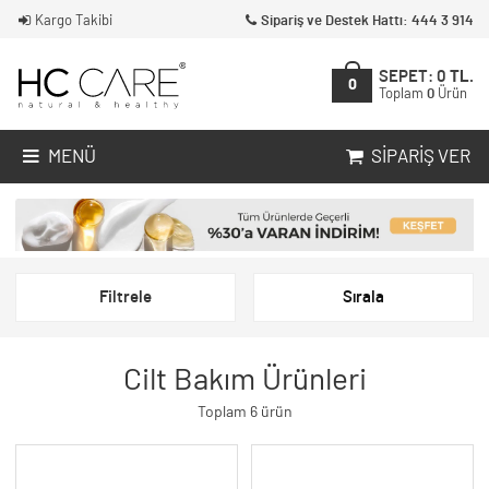
Kargo Takibi
Sipariş ve Destek Hattı: 444 3 914
SEPET:
0
TL.
0
Toplam
0
Ürün
MENÜ
SIPARIŞ VER
Filtrele
Sırala
Cilt Bakım Ürünleri
Toplam 6 ürün