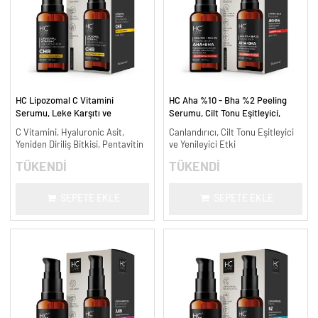
HC Lipozomal C Vitamini
HC Aha %10 - Bha %2 Peeling
Serumu, Leke Karşıtı ve
Serumu, Cilt Tonu Eşitleyici,
Aydınlatıcı - 30 ml.
Canlandırıcı - 30 ml.
C Vitamini, Hyaluronic Asit,
Canlandırıcı, Cilt Tonu Eşitleyici
Yeniden Diriliş Bitkisi, Pentavitin
ve Yenileyici Etki
TÜKENDİ
TÜKENDİ
SEPETE EKLE
SEPETE EKLE