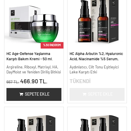
%30 İNDİRİM
HC Age-Defense Yaşlanma
HC Alpha Arbutin %2, Hyaluronic
Karşıtı Bakım Kremi - 50 ml.
Acid, Niacinamide %5 Serum,
Leke Karşıtı ve Aydınlatıcı - 30
Argireline, Riboxyl, Matrixyl, HA,
Aydınlatıcı, Cilt Tonu Eşitleyici
ml.
DayMoist ve Yeniden Diriliş Bitkisi
Leke Karşıtı Etki
466.90 TL.
TÜKENDİ
667 TL.
SEPETE EKLE
SEPETE EKLE