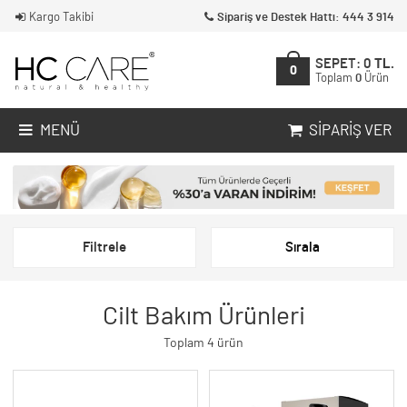
Kargo Takibi
Sipariş ve Destek Hattı: 444 3 914
SEPET:
0
TL.
0
Toplam
0
Ürün
MENÜ
SIPARIŞ VER
Filtrele
Sırala
Cilt Bakım Ürünleri
Toplam 4 ürün