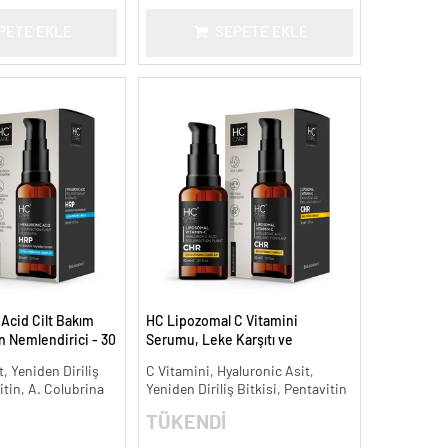
PETE EKLE
SEPETE EKLE
Acid Cilt Bakım
HC Lipozomal C Vitamini
 Nemlendirici - 30
Serumu, Leke Karşıtı ve
Aydınlatıcı - 30 ml.
, Yeniden Diriliş
C Vitamini, Hyaluronic Asit,
itin, A. Colubrina
Yeniden Diriliş Bitkisi, Pentavitin
TÜKENDİ