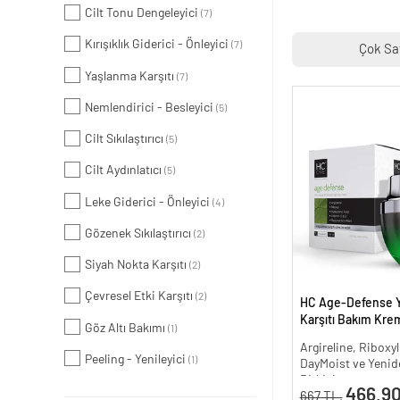
Cilt Tonu Dengeleyici
(7)
Kırışıklık Giderici - Önleyici
(7)
Çok Sa
Yaşlanma Karşıtı
(7)
Nemlendirici - Besleyici
(5)
Cilt Sıkılaştırıcı
(5)
Cilt Aydınlatıcı
(5)
Leke Giderici - Önleyici
(4)
Gözenek Sıkılaştırıcı
(2)
Siyah Nokta Karşıtı
(2)
Çevresel Etki Karşıtı
(2)
HC Age-Defense 
Karşıtı Bakım Krem
Göz Altı Bakımı
(1)
Argireline, Riboxyl
Peeling - Yenileyici
(1)
DayMoist ve Yenide
Bitkisi
466.90
667 TL.