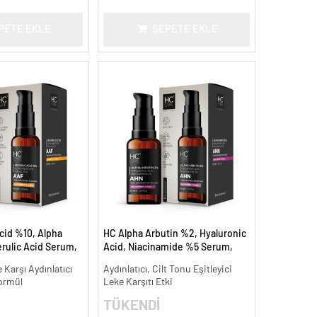
PETE EKLE
SEPETE EKLE
cid %10, Alpha
HC Alpha Arbutin %2, Hyaluronic
rulic Acid Serum,
Acid, Niacinamide %5 Serum,
Leke Karşıtı - 30
Leke Karşıtı ve Aydınlatıcı - 30 ml.
 Karşı Aydınlatıcı
Aydınlatıcı, Cilt Tonu Eşitleyici
ormül
Leke Karşıtı Etki
TÜKENDİ