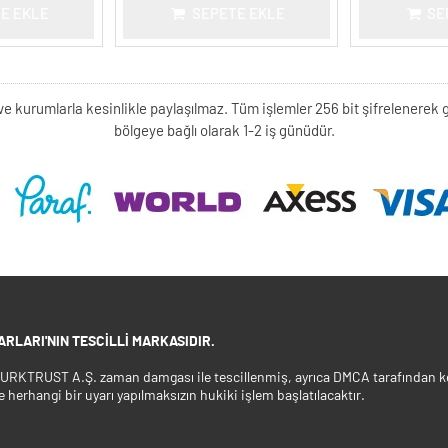
E EKLE
SEPETE EKLE
SE
kişi ve kurumlarla kesinlikle paylaşılmaz. Tüm işlemler 256 bit şifrelene
bölgeye bağlı olarak 1-2 iş günüdür.
RLARI'NIN TESCILLI MARKASIDIR.
 TURKTRUST A.Ş. zaman damgası ile tescillenmiş, ayrıca DMCA tarafından ko
e herhangi bir uyarı yapılmaksızın hukiki işlem başlatılacaktır.