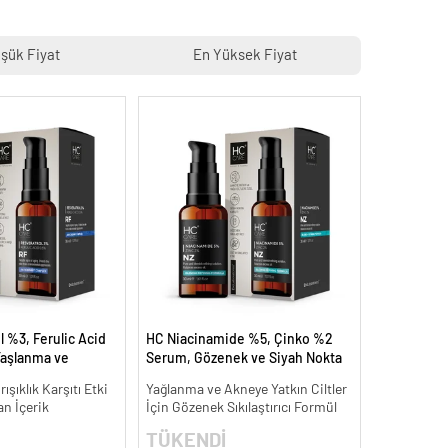
şük Fiyat
En Yüksek Fiyat
 %3, Ferulic Acid
HC Niacinamide %5, Çinko %2
aşlanma ve
Serum, Gözenek ve Siyah Nokta
ı - 30 ml.
Oluşumunu Gidermeye Yardımcı
ışıklık Karşıtı Etki
Yağlanma ve Akneye Yatkın Ciltler
- 30 ml.
an İçerik
İçin Gözenek Sıkılaştırıcı Formül
TÜKENDİ