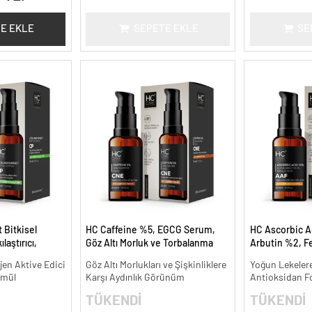
E EKLE
SEPETE EKLE
SE
 Bitkisel
HC Caffeine %5, EGCG Serum,
HC Ascorbic A
laştırıcı,
Göz Altı Morluk ve Torbalanma
Arbutin %2, Fe
 30 ml.
Karşıtı - 30 ml.
Koyu ve Yoğun 
jen Aktive Edici
Göz Altı Morlukları ve Şişkinliklere
Yoğun Lekelere
ml.
rmül
Karşı Aydınlık Görünüm
Antioksidan F
TÜKENDİ
TÜKENDİ