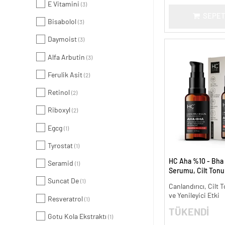
E Vitamini
(3)
SEPET
Bisabolol
(3)
Daymoist
(3)
Alfa Arbutin
(3)
Ferulik Asit
(2)
Retinol
(2)
Riboxyl
(2)
Egcg
(1)
Tyrostat
(1)
HC Aha %10 - Bha
Seramid
(1)
Serumu, Cilt Tonu 
Canlandırıcı - 30 m
Suncat De
(1)
Canlandırıcı, Cilt T
ve Yenileyici Etki
Resveratrol
(1)
TÜKENDİ
Gotu Kola Ekstraktı
(1)