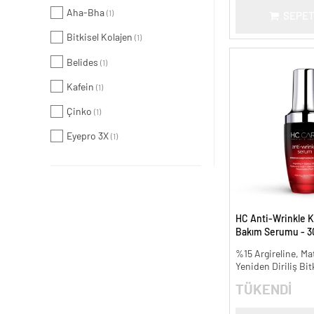
Aha-Bha
(1)
SEPET
Bitkisel Kolajen
(1)
Belides
(1)
Kafein
(1)
Çinko
(1)
Eyepro 3X
(1)
HC Anti-Wrinkle Kır
Bakım Serumu - 3
%15 Argireline, Mat
Yeniden Diriliş Bit
TÜKENDİ