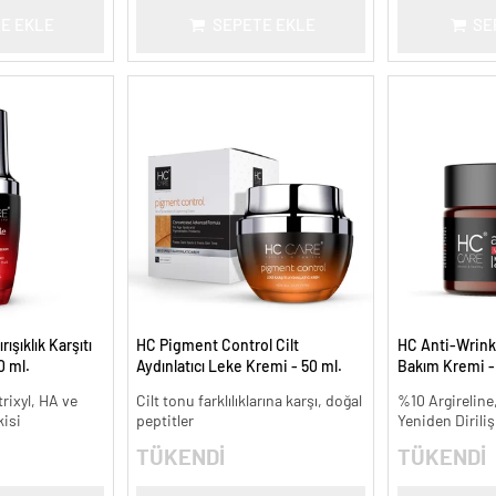
E EKLE
SEPETE EKLE
SE
ışıklık Karşıtı
HC Pigment Control Cilt
HC Anti-Wrinkle
0 ml.
Aydınlatıcı Leke Kremi - 50 ml.
Bakım Kremi -
rixyl, HA ve
Cilt tonu farklılıklarına karşı, doğal
%10 Argireline,
kisi
peptitler
Yeniden Diriliş
TÜKENDİ
TÜKENDİ