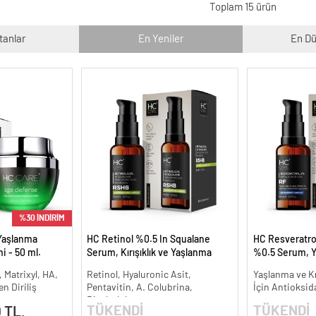
Toplam 15 ürün
tanlar
En Yeniler
En Dü
%30 İNDİRİM
Yaşlanma
HC Retinol %0.5 In Squalane
HC Resveratrol
i - 50 ml.
Serum, Kırışıklık ve Yaşlanma
%0.5 Serum, Y
Karşıtı - 30 ml.
Kırışıklık Karşıt
, Matrixyl, HA,
Retinol, Hyaluronic Asit,
Yaşlanma ve Kır
n Diriliş
Pentavitin, A. Colubrina,
İçin Antioksid
Bisabolol
TÜKENDİ
TÜKENDİ
 TL.