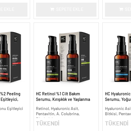
E EKLE
SEPETE EKLE
SE
 %2 Peeling
HC Retinol %1 Cilt Bakım
HC Hyaluronic 
Eşitleyici,
Serumu, Kırışıklık ve Yaşlanma
Serumu, Yoğun
l.
Karşıtı - 30 ml.
ml.
onu Eşitleyici
Retinol, Hyaluronic Asit,
Hyaluronic Asit
Pentavitin, A. Colubrina,
Bitkisi, Pentav
Bisabolol
TÜKENDİ
TÜKENDİ