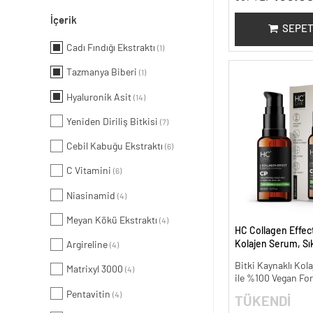
İçerik
SEPET
Cadı Fındığı Ekstraktı
(1)
Tazmanya Biberi
(1)
Hyaluronik Asit
(14)
Yeniden Diriliş Bitkisi
(7)
Cebil Kabuğu Ekstraktı
(6)
C Vitamini
(6)
Niasinamid
(4)
Meyan Kökü Ekstraktı
(4)
HC Collagen Effect
Kolajen Serum, Sıkı
Argireline
(4)
Yaşlanma Karşıtı -
Bitki Kaynaklı Kola
Matrixyl 3000
(4)
ile %100 Vegan Fo
Pentavitin
(4)
TÜKENDİ