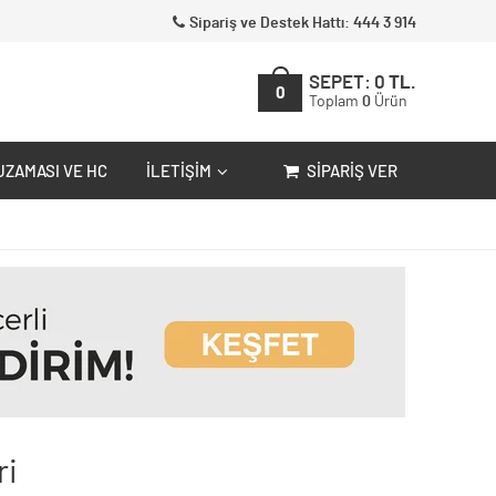
Sipariş ve Destek Hattı: 444 3 914
SEPET:
0
TL.
0
Toplam
0
Ürün
UZAMASI VE HC
İLETIŞIM
SIPARIŞ VER
ri