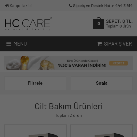
Kargo Takibi
Sipariş ve Destek Hattı: 444 3 914
SEPET:
0
TL.
0
Toplam
0
Ürün
MENÜ
SIPARIŞ VER
Filtrele
Sırala
Cilt Bakım Ürünleri
Toplam 2 ürün