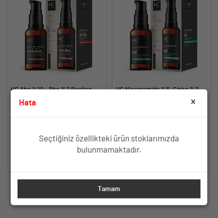
HC Aha %10 - Bha %2 Peeling
HC Niacinamide %5, Çinko %2
Serumu, Cilt Tonu Eşitleyici,
Serum, Gözenek ve Siyah Nokta
Hata
Canlandırıcı - 30 ml.
Oluşumunu Gidermeye Yardımcı -
Canlandırıcı, Cilt Tonu Eşitleyici
Yağlanma ve Akneye Yatkın
30 ml.
ve Yenileyici Etki
Ciltler İçin Gözenek Sıkılaştırıcı
Formül
TÜKENDİ
TÜKENDİ
Seçtiğiniz özellikteki ürün stoklarımızda
bulunmamaktadır.
SEPETE EKLE
SEPETE EKLE
Tamam