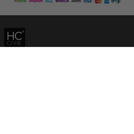
HC CARE, ERC BITKISEL KOZMETIK LABORATUVARLARI'NIN TESCILLI
MARKASIDIR.
YASAL UYARI: Sitede kullanılan yazı ve görseller, TURKTRUST A.Ş. zaman
damgası ile tescillenmiş, ayrıca DMCA tarafından koruma altına alınmıştır.
Üzerinde değişiklik yapılarak dahi kullanımı halinde herhangi bir uyarı
yapılmaksızın hukiki işlem başlatılacaktır.
İletişim
Gizlilik ve Güvenlik Politikası
Mesafeli Satış Sözleşmesi
İade ve Değişim Şartları
Teslimat Koşulları