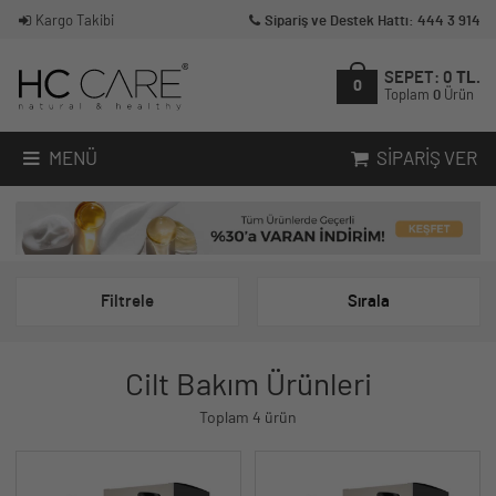
Kargo Takibi
Sipariş ve Destek Hattı: 444 3 914
SEPET:
0
TL.
0
Toplam
0
Ürün
MENÜ
SIPARIŞ VER
Filtrele
Sırala
Cilt Bakım Ürünleri
Toplam 4 ürün