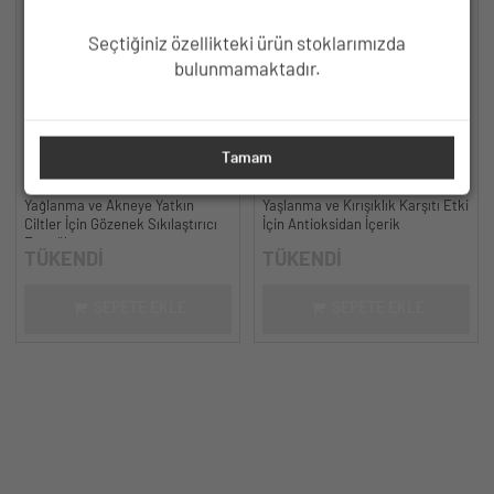
Seçtiğiniz özellikteki ürün stoklarımızda
bulunmamaktadır.
HC Niacinamide %5, Çinko %2
HC Resveratrol %3, Ferulic Acid
Tamam
Serum, Gözenek ve Siyah Nokta
%0.5 Serum, Yaşlanma ve
Oluşumunu Gidermeye Yardımcı -
Kırışıklık Karşıtı - 30 ml.
Yağlanma ve Akneye Yatkın
Yaşlanma ve Kırışıklık Karşıtı Etki
30 ml.
Ciltler İçin Gözenek Sıkılaştırıcı
İçin Antioksidan İçerik
Formül
TÜKENDİ
TÜKENDİ
SEPETE EKLE
SEPETE EKLE