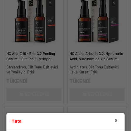
HC Aha %10 - Bha %2 Peeling
HC Alpha Arbutin %2, Hyaluronic
Serumu, Cilt Tonu Eşitleyici,
Acid, Niacinamide %5 Serum,
Canlandırıcı - 30 ml.
Leke Karşıtı ve Aydınlatıcı - 30
Canlandırıcı, Cilt Tonu Eşitleyici
Aydınlatıcı, Cilt Tonu Eşitleyici
ml.
ve Yenileyici Etki
Leke Karşıtı Etki
TÜKENDİ
TÜKENDİ
SEPETE EKLE
SEPETE EKLE
Hata