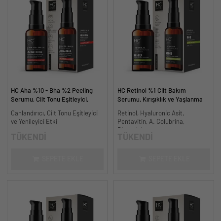
HC Aha %10 - Bha %2 Peeling
HC Retinol %1 Cilt Bakım
Serumu, Cilt Tonu Eşitleyici,
Serumu, Kırışıklık ve Yaşlanma
Canlandırıcı - 30 ml.
Karşıtı - 30 ml.
Canlandırıcı, Cilt Tonu Eşitleyici
Retinol, Hyaluronic Asit,
ve Yenileyici Etki
Pentavitin, A. Colubrina,
Bisabolol
TÜKENDİ
TÜKENDİ
SEPETE EKLE
SEPETE EKLE