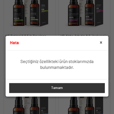
HC Retinol %0.5 In Squalane
HC Alpha Arbutin %2, Hyaluronic
Serum, Kırışıklık ve Yaşlanma
Acid, Niacinamide %5 Serum,
Hata
Karşıtı - 30 ml.
Leke Karşıtı ve Aydınlatıcı - 30
Retinol, Hyaluronic Asit,
Aydınlatıcı, Cilt Tonu Eşitleyici
ml.
Pentavitin, A. Colubrina,
Leke Karşıtı Etki
Bisabolol
TÜKENDİ
TÜKENDİ
Seçtiğiniz özellikteki ürün stoklarımızda
bulunmamaktadır.
SEPETE EKLE
SEPETE EKLE
Tamam