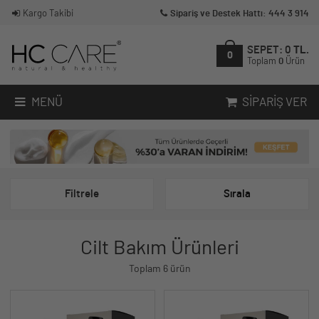
Kargo Takibi
Sipariş ve Destek Hattı: 444 3 914
SEPET:
0
TL.
0
Toplam
0
Ürün
MENÜ
SIPARIŞ VER
Filtrele
Sırala
Cilt Bakım Ürünleri
Toplam 6 ürün