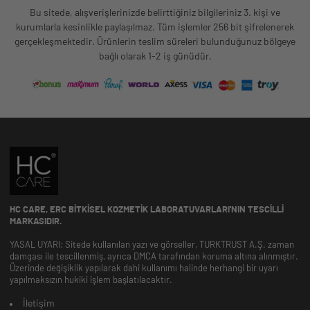
Bu sitede, alışverişlerinizde belirttiğiniz bilgileriniz 3. kişi ve
kurumlarla kesinlikle paylaşılmaz. Tüm işlemler 256 bit şifrelenerek
gerçekleşmektedir. Ürünlerin teslim süreleri bulunduğunuz bölgeye
bağlı olarak 1-2 iş günüdür.
HC CARE, ERC BITKISEL KOZMETIK LABORATUVARLARI'NIN TESCILLI
MARKASIDIR.
YASAL UYARI: Sitede kullanılan yazı ve görseller, TURKTRUST A.Ş. zaman
damgası ile tescillenmiş, ayrıca DMCA tarafından koruma altına alınmıştır.
Üzerinde değişiklik yapılarak dahi kullanımı halinde herhangi bir uyarı
yapılmaksızın hukiki işlem başlatılacaktır.
İletişim