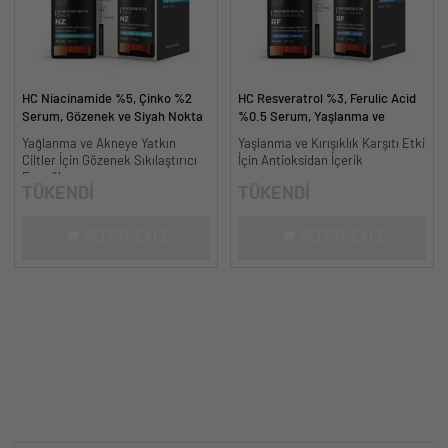
HC Niacinamide %5, Çinko %2
HC Resveratrol %3, Ferulic Acid
Serum, Gözenek ve Siyah Nokta
%0.5 Serum, Yaşlanma ve
Oluşumunu Gidermeye Yardımcı -
Kırışıklık Karşıtı - 30 ml.
Yağlanma ve Akneye Yatkın
Yaşlanma ve Kırışıklık Karşıtı Etki
30 ml.
Ciltler İçin Gözenek Sıkılaştırıcı
İçin Antioksidan İçerik
Formül
TÜKENDİ
TÜKENDİ
SEPETE EKLE
SEPETE EKLE