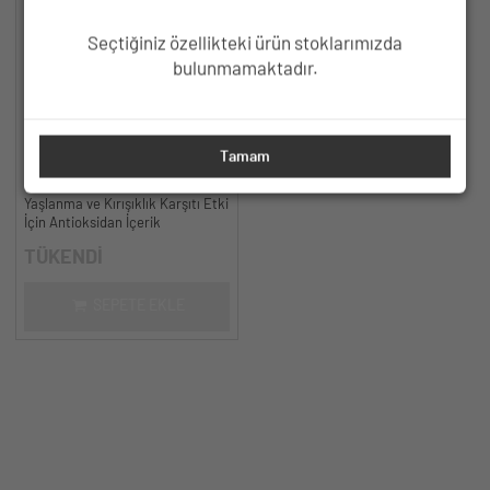
Seçtiğiniz özellikteki ürün stoklarımızda
bulunmamaktadır.
HC Resveratrol %3, Ferulic Acid
Tamam
%0.5 Serum, Yaşlanma ve
Kırışıklık Karşıtı - 30 ml.
Yaşlanma ve Kırışıklık Karşıtı Etki
İçin Antioksidan İçerik
TÜKENDİ
SEPETE EKLE