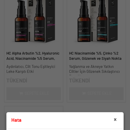
HC Alpha Arbutin %2, Hyaluronic
HC Niacinamide %5, Çinko %2
Acid, Niacinamide %5 Serum,
Serum, Gözenek ve Siyah Nokta
Leke Karşıtı ve Aydınlatıcı - 30
Oluşumunu Gidermeye Yardımcı -
Aydınlatıcı, Cilt Tonu Eşitleyici
Yağlanma ve Akneye Yatkın
ml.
30 ml.
Leke Karşıtı Etki
Ciltler İçin Gözenek Sıkılaştırıcı
Formül
TÜKENDİ
TÜKENDİ
SEPETE EKLE
SEPETE EKLE
Hata