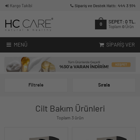
Kargo Takibi
Sipariş ve Destek Hattı: 444 3 914
SEPET:
0
TL.
0
Toplam
0
Ürün
MENÜ
SIPARIŞ VER
Filtrele
Sırala
Cilt Bakım Ürünleri
Toplam 3 ürün