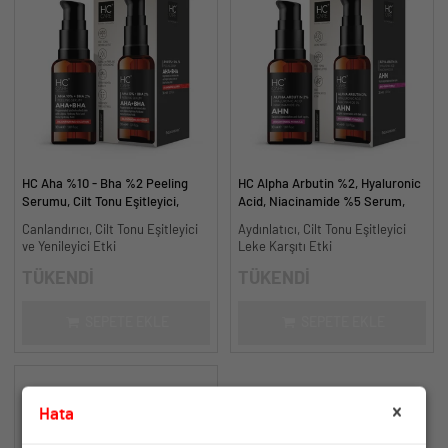
HC Aha %10 - Bha %2 Peeling
HC Alpha Arbutin %2, Hyaluronic
Serumu, Cilt Tonu Eşitleyici,
Acid, Niacinamide %5 Serum,
Canlandırıcı - 30 ml.
Leke Karşıtı ve Aydınlatıcı - 30
Canlandırıcı, Cilt Tonu Eşitleyici
Aydınlatıcı, Cilt Tonu Eşitleyici
ml.
ve Yenileyici Etki
Leke Karşıtı Etki
TÜKENDİ
TÜKENDİ
SEPETE EKLE
SEPETE EKLE
Hata