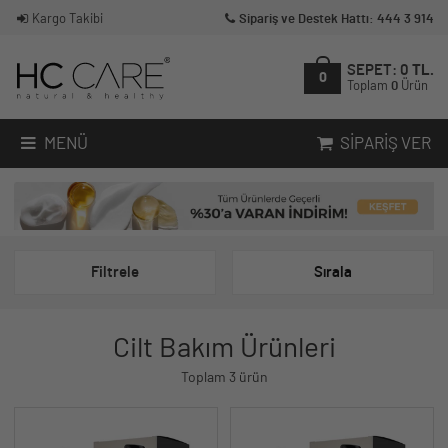
Kargo Takibi
Sipariş ve Destek Hattı: 444 3 914
SEPET:
0
TL.
0
Toplam
0
Ürün
MENÜ
SIPARIŞ VER
Filtrele
Sırala
Cilt Bakım Ürünleri
Toplam 3 ürün