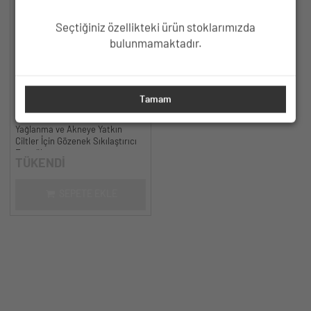
Seçtiğiniz özellikteki ürün stoklarımızda
bulunmamaktadır.
HC Niacinamide %5, Çinko %2
Tamam
Serum, Gözenek ve Siyah Nokta
Oluşumunu Gidermeye Yardımcı -
Yağlanma ve Akneye Yatkın
30 ml.
Ciltler İçin Gözenek Sıkılaştırıcı
Formül
TÜKENDİ
SEPETE EKLE