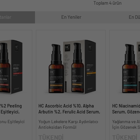
Toplam 4 ürün
tanlar
En Yeniler
En Dü
 %2 Peeling
HC Ascorbic Acid %10, Alpha
HC Niacinami
Eşitleyici,
Arbutin %2, Ferulic Acid Serum,
Serum, Gözene
l.
Koyu ve Yoğun Leke Karşıtı - 30
Oluşumunu Gi
onu Eşitleyici
Yoğun Lekelere Karşı Aydınlatıcı
Yağlanma ve Ak
ml.
- 30 ml.
Antioksidan Formül
İçin Gözenek Sı
TÜKENDİ
TÜKENDİ