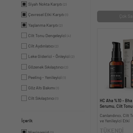
Siyah Nokta Karşıtı
(2)
Çevresel Etki Karşıtı
(1)
Çok Sa
Yaşlanma Karşıtı
(2)
Cilt Tonu Dengeleyici
(4)
Cilt Aydınlatıcı
(2)
Leke Giderici - Önleyici
(2)
Gözenek Sıkılaştırıcı
(2)
Peeling - Yenileyici
(1)
Göz Altı Bakımı
(1)
Cilt Sıkılaştırıcı
(1)
HC Aha %10 - Bha
Serumu, Cilt Tonu 
Canlandırıcı - 30 m
Canlandırıcı, Cilt T
İçerik
ve Yenileyici Etki
TÜKENDİ
Niasinamid
(2)