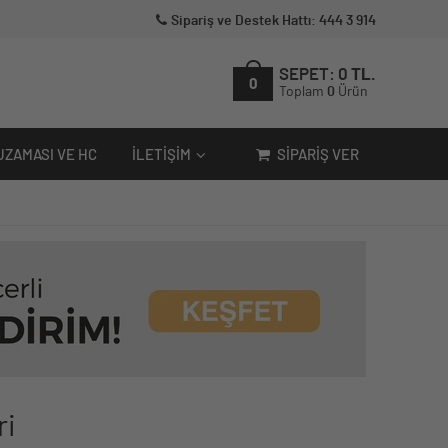
Sipariş ve Destek Hattı: 444 3 914
SEPET:
0
TL.
0
Toplam
0
Ürün
UZAMASI VE HC
İLETIŞIM
SIPARIŞ VER
ri