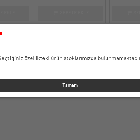
E EKLE
SEPETE EKLE
SE
a
Seçtiğiniz özellikteki ürün stoklarımızda bulunmamaktadır
Tamam