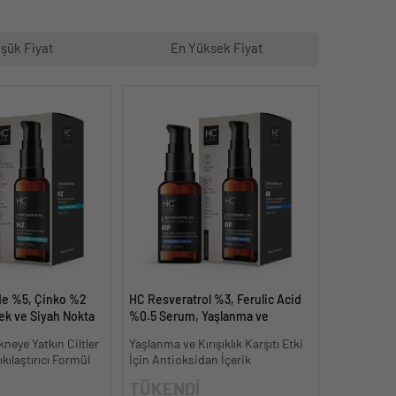
şük Fiyat
En Yüksek Fiyat
de %5, Çinko %2
HC Resveratrol %3, Ferulic Acid
k ve Siyah Nokta
%0.5 Serum, Yaşlanma ve
dermeye Yardımcı
Kırışıklık Karşıtı - 30 ml.
neye Yatkın Ciltler
Yaşlanma ve Kırışıklık Karşıtı Etki
kılaştırıcı Formül
İçin Antioksidan İçerik
TÜKENDİ