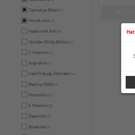
Tazmanya Biberi
(1)
SEPET
Ferulik Asit
(2)
Hyaluronik Asit
Hat
(9)
Yeniden Diriliş Bitkisi
(5)
C Vitamini
(4)
Argireline
(4)
Cebil Kabuğu Ekstraktı
(4)
Matrixyl 3000
(3)
Pentavitin
(3)
E Vitamini
(3)
Daymoist
(3)
Bisabolol
(2)