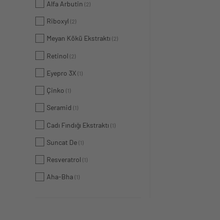
Alfa Arbutin
(2)
Riboxyl
(2)
Meyan Kökü Ekstraktı
(2)
Retinol
(2)
Eyepro 3X
(1)
Çinko
(1)
Seramid
(1)
Cadı Fındığı Ekstraktı
(1)
Suncat De
(1)
Resveratrol
(1)
Aha-Bha
(1)