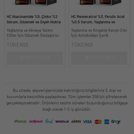
HC Niacinamide %5, Çinko %2
HC Resveratrol %3, Ferulic Acid
Serum, Gözenek ve Siyah Nokta
%0.5 Serum, Yaşlanma ve
Oluşumunu Gidermeye Yardımcı -
Kırışıklık Karşıtı - 30 ml.
Yağlanma ve Akneye Yatkın
Yaşlanma ve Kırışıklık Karşıtı Etki
30 ml.
Ciltler İçin Gözenek Sıkılaştırıcı
İçin Antioksidan İçerik
Formül
TÜKENDİ
TÜKENDİ
SEPETE EKLE
SEPETE EKLE
Bu sitede, alışverişlerinizde belirttiğiniz bilgileriniz 3. kişi ve
kurumlarla kesinlikle paylaşılmaz. Tüm işlemler 256 bit şifrelenerek
gerçekleşmektedir. Ürünlerin teslim süreleri bulunduğunuz bölgeye
bağlı olarak 1-2 iş günüdür.