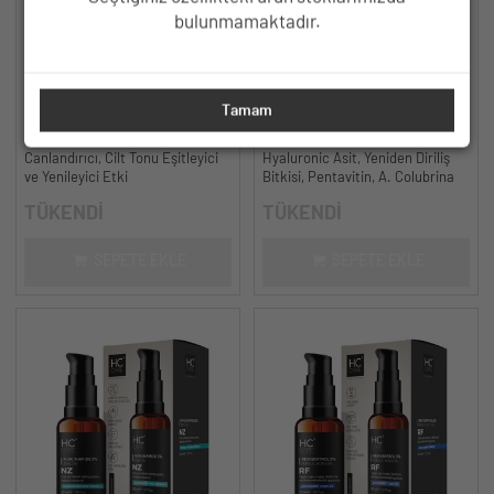
bulunmamaktadır.
HC Aha %10 - Bha %2 Peeling
HC Hyaluronic Acid Cilt Bakım
Tamam
Serumu, Cilt Tonu Eşitleyici,
Serumu, Yoğun Nemlendirici - 30
Canlandırıcı - 30 ml.
ml.
Canlandırıcı, Cilt Tonu Eşitleyici
Hyaluronic Asit, Yeniden Diriliş
ve Yenileyici Etki
Bitkisi, Pentavitin, A. Colubrina
TÜKENDİ
TÜKENDİ
SEPETE EKLE
SEPETE EKLE