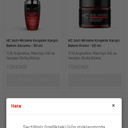
HC Anti-Wrinkle Kırışıklık Karşıtı
HC Anti-Wrinkle Kırışıklık Karşıtı
Bakım Serumu - 30 ml.
Bakım Kremi - 50 ml.
%15 Argireline, Matrixyl, HA ve
%10 Argireline, Matrixyl, HA ve
Yeniden Diriliş Bitkisi
Yeniden Diriliş Bitkisi
TÜKENDİ
TÜKENDİ
SEPETE EKLE
SEPETE EKLE
Hata
Seçtiğiniz özellikteki ürün stoklarımızda