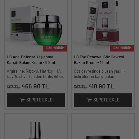
%30 İNDİRİM
%30 İNDİRİM
HC Age-Defense Yaşlanma
HC Eye Renewal Göz Çevresi
Karşıtı Bakım Kremi - 50 ml.
Bakım Kremi - 15 ml.
Argireline, Riboxyl, Matrixyl, HA,
Göz çevresinde oluşan yaşlılık
DayMoist ve Yeniden Diriliş Bitkisi
belirtilerine karşı bakım
466.90 TL.
410.90 TL.
667 TL.
587 TL.
SEPETE EKLE
SEPETE EKLE