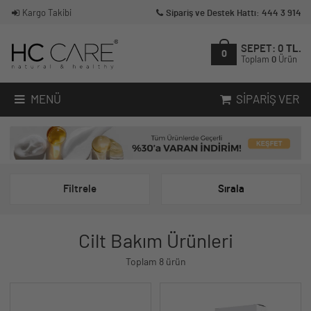
Kargo Takibi
Sipariş ve Destek Hattı: 444 3 914
SEPET:
0
TL.
0
Toplam
0
Ürün
MENÜ
SIPARIŞ VER
Filtrele
Sırala
Cilt Bakım Ürünleri
Toplam 8 ürün