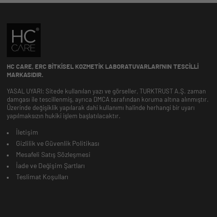
HC CARE, ERC BITKISEL KOZMETIK LABORATUVARLARI'NIN TESCILLI
MARKASIDIR.
YASAL UYARI: Sitede kullanılan yazı ve görseller, TURKTRUST A.Ş. zaman
damgası ile tescillenmiş, ayrıca DMCA tarafından koruma altına alınmıştır.
Üzerinde değişiklik yapılarak dahi kullanımı halinde herhangi bir uyarı
yapılmaksızın hukiki işlem başlatılacaktır.
İletişim
Gizlilik ve Güvenlik Politikası
Mesafeli Satış Sözleşmesi
İade ve Değişim Şartları
Teslimat Koşulları