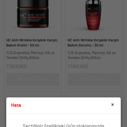
HC Anti-Wrinkle Kırışıklık Karşıtı
HC Anti-Wrinkle Kırışıklık Karşıtı
Bakım Kremi - 50 ml.
Bakım Serumu - 30 ml.
%10 Argireline, Matrixyl, HA ve
%15 Argireline, Matrixyl, HA ve
Yeniden Diriliş Bitkisi
Yeniden Diriliş Bitkisi
TÜKENDİ
TÜKENDİ
SEPETE EKLE
SEPETE EKLE
Hata
Seçtiğiniz özellikteki ürün stoklarımızda