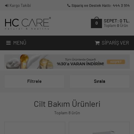
Kargo Takibi
Sipariş ve Destek Hattı: 444 3 914
SEPET:
0
TL.
0
Toplam
0
Ürün
MENÜ
SIPARIŞ VER
Filtrele
Sırala
Cilt Bakım Ürünleri
Toplam 8 ürün