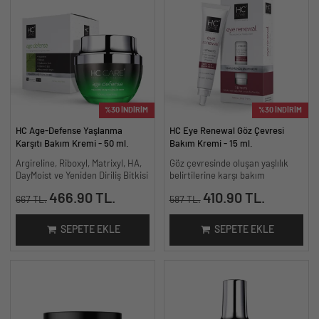
%30 İNDİRİM
%30 İNDİRİM
HC Age-Defense Yaşlanma
HC Eye Renewal Göz Çevresi
Karşıtı Bakım Kremi - 50 ml.
Bakım Kremi - 15 ml.
Argireline, Riboxyl, Matrixyl, HA,
Göz çevresinde oluşan yaşlılık
DayMoist ve Yeniden Diriliş Bitkisi
belirtilerine karşı bakım
466.90 TL.
410.90 TL.
667 TL.
587 TL.
SEPETE EKLE
SEPETE EKLE