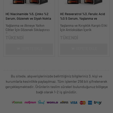
HC Niacinamide %5, Çinko %2
HC Resveratrol %3, Ferulic Acid
Serum, Gözenek ve Siyah Nokta
%0.5 Serum, Yaşlanma ve
Oluşumunu Gidermeye Yardımcı -
Kırışıklık Karşıtı - 30 ml.
Yağlanma ve Akneye Yatkın
Yaşlanma ve Kırışıklık Karşıtı Etki
30 ml.
Ciltler İçin Gözenek Sıkılaştırıcı
İçin Antioksidan İçerik
Formül
TÜKENDİ
TÜKENDİ
SEPETE EKLE
SEPETE EKLE
Bu sitede, alışverişlerinizde belirttiğiniz bilgileriniz 3. kişi ve
kurumlarla kesinlikle paylaşılmaz. Tüm işlemler 256 bit şifrelenerek
gerçekleşmektedir. Ürünlerin teslim süreleri bulunduğunuz bölgeye
bağlı olarak 1-2 iş günüdür.