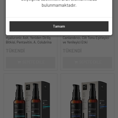
bulunmamaktadır.
HC Hyaluronic Acid Cilt Bakım
HC Aha %10 - Bha %2 Peeling
Tamam
Serumu, Yoğun Nemlendirici - 30
Serumu, Cilt Tonu Eşitleyici,
ml.
Canlandırıcı - 30 ml.
Hyaluronic Asit, Yeniden Diriliş
Canlandırıcı, Cilt Tonu Eşitleyici
Bitkisi, Pentavitin, A. Colubrina
ve Yenileyici Etki
TÜKENDİ
TÜKENDİ
SEPETE EKLE
SEPETE EKLE