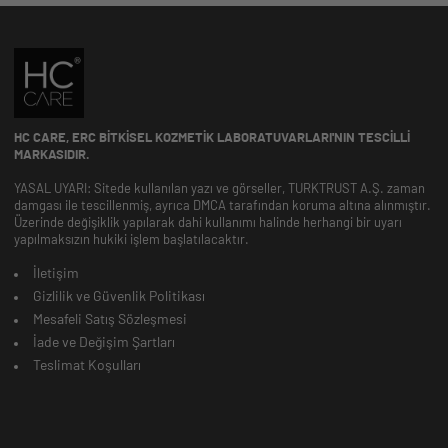
HC CARE, ERC BITKISEL KOZMETIK LABORATUVARLARI'NIN TESCILLI
MARKASIDIR.
YASAL UYARI: Sitede kullanılan yazı ve görseller, TURKTRUST A.Ş. zaman
damgası ile tescillenmiş, ayrıca DMCA tarafından koruma altına alınmıştır.
Üzerinde değişiklik yapılarak dahi kullanımı halinde herhangi bir uyarı
yapılmaksızın hukiki işlem başlatılacaktır.
İletişim
Gizlilik ve Güvenlik Politikası
Mesafeli Satış Sözleşmesi
İade ve Değişim Şartları
Teslimat Koşulları