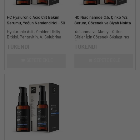
HC Hyaluronic Acid Cilt Bakım
HC Niacinamide %5, Çinko %2
Serumu, Yoğun Nemlendirici - 30
Serum, Gözenek ve Siyah Nokta
ml.
Oluşumunu Gidermeye Yardımcı -
Hyaluronic Asit, Yeniden Diriliş
Yağlanma ve Akneye Yatkın
30 ml.
Bitkisi, Pentavitin, A. Colubrina
Ciltler İçin Gözenek Sıkılaştırıcı
Formül
TÜKENDİ
TÜKENDİ
SEPETE EKLE
SEPETE EKLE