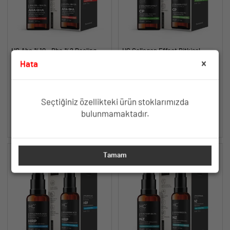
HC Aha %10 - Bha %2 Peeling
HC Collagen Effect Bitkisel
Serumu, Cilt Tonu Eşitleyici,
Kolajen Serum, Sıkılaştırıcı,
Hata
Canlandırıcı - 30 ml.
Yaşlanma Karşıtı - 30 ml.
Canlandırıcı, Cilt Tonu Eşitleyici
Bitki Kaynaklı Kolajen Aktive
ve Yenileyici Etki
Edici ile %100 Vegan Formül
TÜKENDİ
TÜKENDİ
Seçtiğiniz özellikteki ürün stoklarımızda
bulunmamaktadır.
SEPETE EKLE
SEPETE EKLE
Tamam