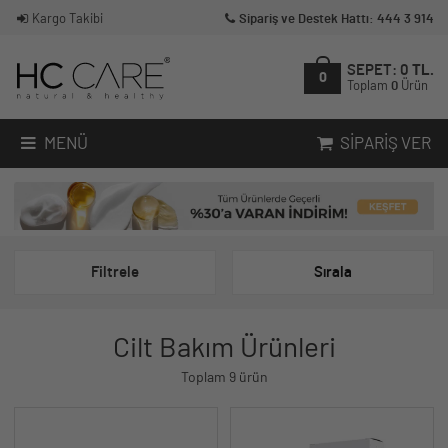
Kargo Takibi
Sipariş ve Destek Hattı: 444 3 914
SEPET:
0
TL.
0
Toplam
0
Ürün
MENÜ
SIPARIŞ VER
Filtrele
Sırala
Cilt Bakım Ürünleri
Toplam 9 ürün