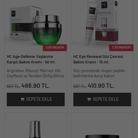
%30 İNDİRİM
%30 İNDİRİM
HC Age-Defense Yaşlanma
HC Eye Renewal Göz Çevresi
Karşıtı Bakım Kremi - 50 ml.
Bakım Kremi - 15 ml.
Argireline, Riboxyl, Matrixyl, HA,
Göz çevresinde oluşan yaşlılık
DayMoist ve Yeniden Diriliş Bitkisi
belirtilerine karşı bakım
466.90 TL.
410.90 TL.
667 TL.
587 TL.
SEPETE EKLE
SEPETE EKLE