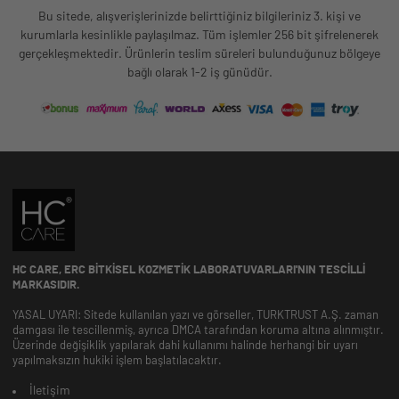
Bu sitede, alışverişlerinizde belirttiğiniz bilgileriniz 3. kişi ve
kurumlarla kesinlikle paylaşılmaz. Tüm işlemler 256 bit şifrelenerek
gerçekleşmektedir. Ürünlerin teslim süreleri bulunduğunuz bölgeye
bağlı olarak 1-2 iş günüdür.
HC CARE, ERC BITKISEL KOZMETIK LABORATUVARLARI'NIN TESCILLI
MARKASIDIR.
YASAL UYARI: Sitede kullanılan yazı ve görseller, TURKTRUST A.Ş. zaman
damgası ile tescillenmiş, ayrıca DMCA tarafından koruma altına alınmıştır.
Üzerinde değişiklik yapılarak dahi kullanımı halinde herhangi bir uyarı
yapılmaksızın hukiki işlem başlatılacaktır.
İletişim