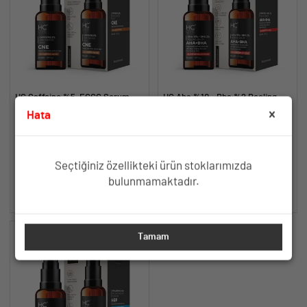
HC Caffeine %5, EGCG Serum,
HC Aha %10 - Bha %2 Peeling
Göz Altı Morluk ve Torbalanma
Serumu, Cilt Tonu Eşitleyici,
Hata
Karşıtı - 30 ml.
Canlandırıcı - 30 ml.
Göz Altı Morlukları ve
Canlandırıcı, Cilt Tonu Eşitleyici
Şişkinliklere Karşı Aydınlık
ve Yenileyici Etki
Görünüm
TÜKENDİ
TÜKENDİ
Seçtiğiniz özellikteki ürün stoklarımızda
bulunmamaktadır.
SEPETE EKLE
SEPETE EKLE
Tamam