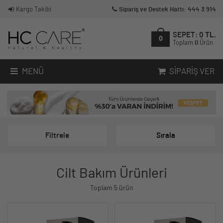
Kargo Takibi
Sipariş ve Destek Hattı: 444 3 914
SEPET:
0
TL.
0
Toplam
0
Ürün
MENÜ
SIPARIŞ VER
Filtrele
Sırala
Cilt Bakım Ürünleri
Toplam 5 ürün