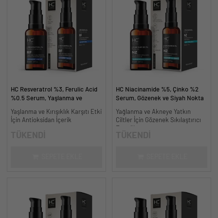
HC Resveratrol %3, Ferulic Acid
HC Niacinamide %5, Çinko %2
%0.5 Serum, Yaşlanma ve
Serum, Gözenek ve Siyah Nokta
Kırışıklık Karşıtı - 30 ml.
Oluşumunu Gidermeye Yardımcı -
Yaşlanma ve Kırışıklık Karşıtı Etki
Yağlanma ve Akneye Yatkın
30 ml.
İçin Antioksidan İçerik
Ciltler İçin Gözenek Sıkılaştırıcı
Formül
TÜKENDİ
TÜKENDİ
SEPETE EKLE
SEPETE EKLE