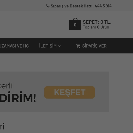
Sipariş ve Destek Hattı: 444 3 914
SEPET:
0
TL.
0
Toplam
0
Ürün
UZAMASI VE HC
İLETIŞIM
SIPARIŞ VER
ri