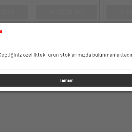
E EKLE
SEPETE EKLE
SE
a
Seçtiğiniz özellikteki ürün stoklarımızda bulunmamaktadır
Tamam