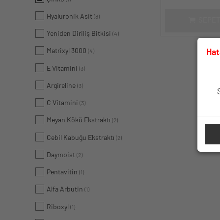
Hyaluronik Asit
(8)
SEPET
Yeniden Diriliş Bitkisi
(4)
Matrixyl 3000
Hat
(4)
E Vitamini
(3)
Argireline
(3)
C Vitamini
(3)
Meyan Kökü Ekstraktı
(2)
Cebil Kabuğu Ekstraktı
(2)
Daymoist
(2)
Pentavitin
(1)
Alfa Arbutin
(1)
Riboxyl
(1)