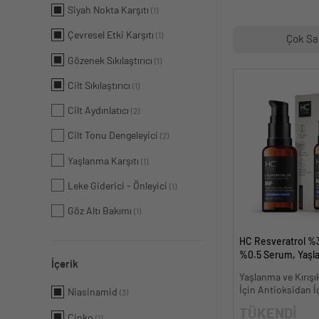
Siyah Nokta Karşıtı
(1)
Çevresel Etki Karşıtı
(1)
Çok Sa
Gözenek Sıkılaştırıcı
(1)
Cilt Sıkılaştırıcı
(1)
Cilt Aydınlatıcı
(2)
Cilt Tonu Dengeleyici
(2)
Yaşlanma Karşıtı
(1)
Leke Giderici - Önleyici
(1)
Göz Altı Bakımı
(1)
HC Resveratrol %3
%0.5 Serum, Yaşl
İçerik
Kırışıklık Karşıtı - 
Yaşlanma ve Kırışık
İçin Antioksidan İ
Niasinamid
(3)
TÜKENDİ
Çinko
(1)