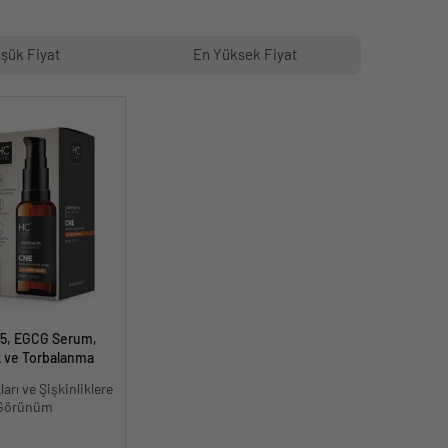
şük Fiyat
En Yüksek Fiyat
%5, EGCG Serum,
k ve Torbalanma
ları ve Şişkinliklere
k Görünüm