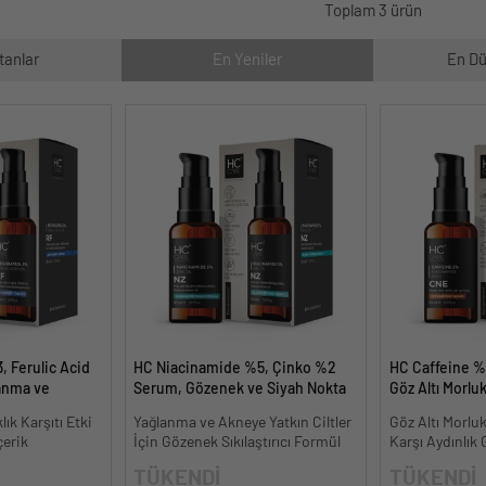
Toplam 3 ürün
tanlar
En Yeniler
En Dü
, Ferulic Acid
HC Niacinamide %5, Çinko %2
HC Caffeine 
anma ve
Serum, Gözenek ve Siyah Nokta
Göz Altı Morlu
30 ml.
Oluşumunu Gidermeye Yardımcı
Karşıtı - 30 ml.
lık Karşıtı Etki
Yağlanma ve Akneye Yatkın Ciltler
Göz Altı Morluk
- 30 ml.
çerik
İçin Gözenek Sıkılaştırıcı Formül
Karşı Aydınlı
TÜKENDİ
TÜKENDİ