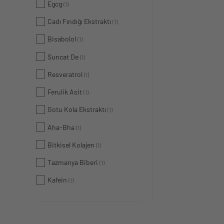
Egcg
(1)
Cadı Fındığı Ekstraktı
(1)
Bisabolol
(1)
Suncat De
(1)
Resveratrol
(1)
Ferulik Asit
(1)
Gotu Kola Ekstraktı
(1)
Aha-Bha
(1)
Bitkisel Kolajen
(1)
Tazmanya Biberi
(1)
Kafein
(1)