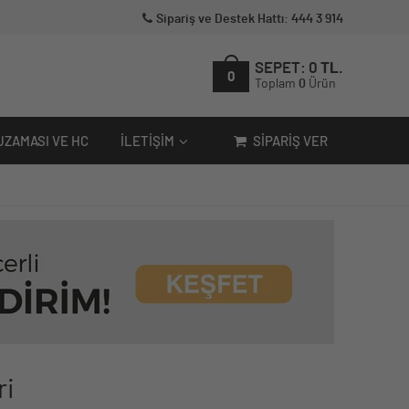
Sipariş ve Destek Hattı: 444 3 914
SEPET:
0
TL.
0
Toplam
0
Ürün
UZAMASI VE HC
İLETIŞIM
SIPARIŞ VER
ri