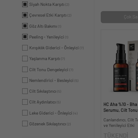
Siyah Nokta Karşıtı
(2)
Çevresel Etki Karşıtı
(2)
Çok Sa
Göz Altı Bakımı
(1)
Peeling - Yenileyici
(1)
Kırışıklık Giderici - Önleyici
(7)
Yaşlanma Karşıtı
(7)
Cilt Tonu Dengeleyici
(7)
Nemlendirici - Besleyici
(5)
Cilt Sıkılaştırıcı
(5)
Cilt Aydınlatıcı
(5)
HC Aha %10 - Bha
Serumu, Cilt Tonu 
Leke Giderici - Önleyici
(4)
Canlandırıcı - 30 m
Canlandırıcı, Cilt T
Gözenek Sıkılaştırıcı
(2)
ve Yenileyici Etki
TÜKENDİ