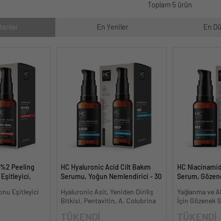
Toplam 5 ürün
tanlar
En Yeniler
En Dü
 %2 Peeling
HC Hyaluronic Acid Cilt Bakım
HC Niacinami
Eşitleyici,
Serumu, Yoğun Nemlendirici - 30
Serum, Gözene
l.
ml.
Oluşumunu Gi
onu Eşitleyici
Hyaluronic Asit, Yeniden Diriliş
Yağlanma ve Ak
- 30 ml.
Bitkisi, Pentavitin, A. Colubrina
İçin Gözenek Sı
TÜKENDİ
TÜKENDİ