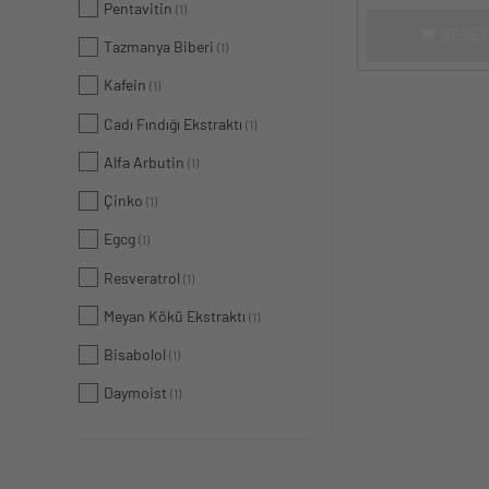
Pentavitin
(1)
SEPET
Tazmanya Biberi
(1)
Kafein
(1)
Cadı Fındığı Ekstraktı
(1)
Alfa Arbutin
(1)
Çinko
(1)
Egcg
(1)
Resveratrol
(1)
Meyan Kökü Ekstraktı
(1)
Bisabolol
(1)
Daymoist
(1)