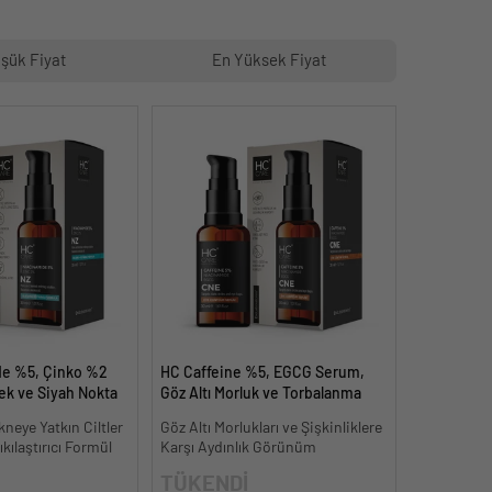
şük Fiyat
En Yüksek Fiyat
de %5, Çinko %2
HC Caffeine %5, EGCG Serum,
k ve Siyah Nokta
Göz Altı Morluk ve Torbalanma
dermeye Yardımcı
Karşıtı - 30 ml.
neye Yatkın Ciltler
Göz Altı Morlukları ve Şişkinliklere
kılaştırıcı Formül
Karşı Aydınlık Görünüm
TÜKENDİ