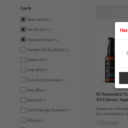
İçerik
SEPET
Niasinamid
(3)
Ferulik Asit
Hat
(1)
Hyaluronik Asit
(4)
Yeniden Diriliş Bitkisi
(2)
Eyepro 3X
(1)
Argireline
(1)
Gotu Kola Ekstraktı
(1)
Aha-Bha
(1)
HC Resveratrol %3
%0.5 Serum, Yaşl
Seramid
(1)
Kırışıklık Karşıtı - 
Yaşlanma ve Kırışık
Cebil Kabuğu Ekstraktı
(1)
İçin Antioksidan İ
Riboxyl
(1)
TÜKENDİ