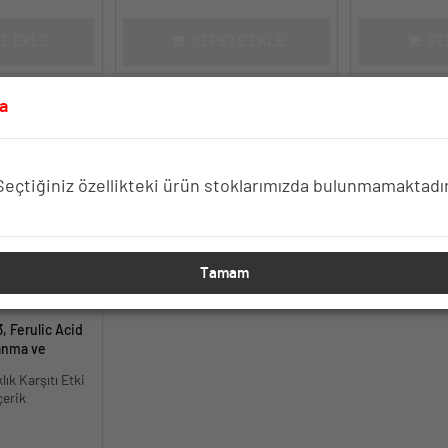
E EKLE
SEPETE EKLE
SE
a
Seçtiğiniz özellikteki ürün stoklarımızda bulunmamaktadır
Tamam
, Ferulic Acid
anma ve
30 ml.
lık Karşıtı Etki
çerik