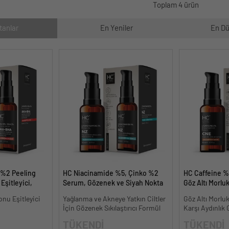
Toplam 4 ürün
tanlar
En Yeniler
En Dü
 %2 Peeling
HC Niacinamide %5, Çinko %2
HC Caffeine 
Eşitleyici,
Serum, Gözenek ve Siyah Nokta
Göz Altı Morlu
l.
Oluşumunu Gidermeye Yardımcı
Karşıtı - 30 ml.
onu Eşitleyici
Yağlanma ve Akneye Yatkın Ciltler
Göz Altı Morluk
- 30 ml.
İçin Gözenek Sıkılaştırıcı Formül
Karşı Aydınlı
TÜKENDİ
TÜKENDİ