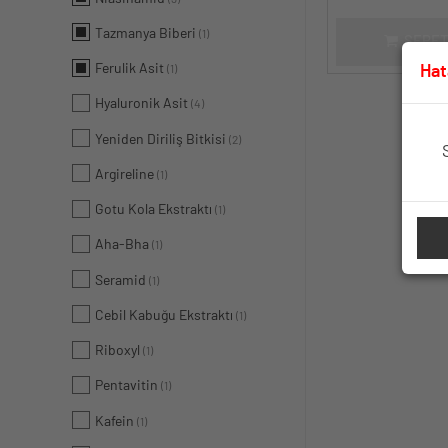
Tazmanya Biberi
(1)
SEPET
Ferulik Asit
Hat
(1)
Hyaluronik Asit
(4)
Yeniden Diriliş Bitkisi
(2)
Argireline
(1)
Gotu Kola Ekstraktı
(1)
Aha-Bha
(1)
Seramid
(1)
Cebil Kabuğu Ekstraktı
(1)
Riboxyl
(1)
Pentavitin
(1)
Kafein
(1)