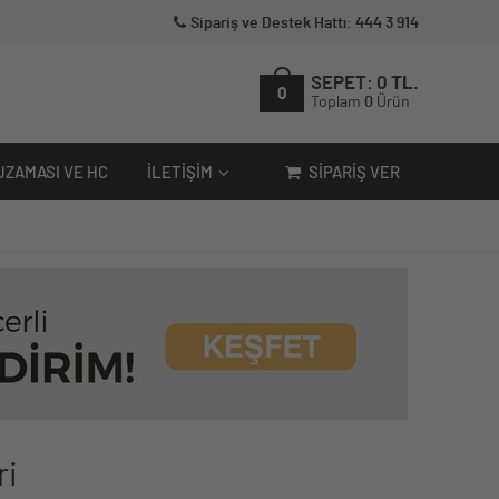
Sipariş ve Destek Hattı: 444 3 914
SEPET:
0
TL.
0
Toplam
0
Ürün
UZAMASI VE HC
İLETIŞIM
SIPARIŞ VER
ri