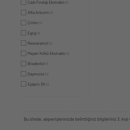
Cadı Fındığı Ekstraktı
(1)
Alfa Arbutin
(1)
Çinko
(1)
Egcg
(1)
Resveratrol
(1)
Meyan Kökü Ekstraktı
(1)
Bisabolol
(1)
Daymoist
(1)
Eyepro 3X
(1)
Bu sitede, alışverişlerinizde belirttiğiniz bilgileriniz 3. 