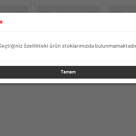
E EKLE
SEPETE EKLE
SE
a
Seçtiğiniz özellikteki ürün stoklarımızda bulunmamaktadır
Tamam