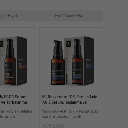
şük Fiyat
En Yüksek Fiyat
%5, EGCG Serum,
HC Resveratrol %3, Ferulic Acid
k ve Torbalanma
%0.5 Serum, Yaşlanma ve
Kırışıklık Karşıtı - 30 ml.
ları ve Şişkinliklere
Yaşlanma ve Kırışıklık Karşıtı Etki
k Görünüm
İçin Antioksidan İçerik
TÜKENDİ