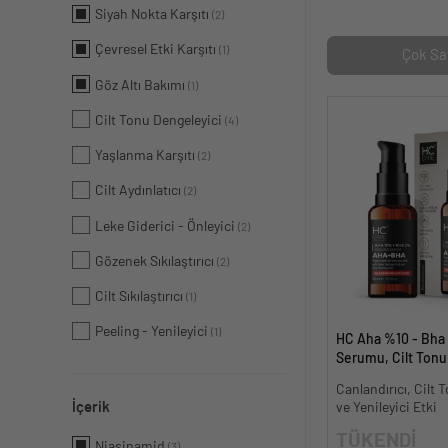
Siyah Nokta Karşıtı
(2)
Çevresel Etki Karşıtı
(1)
Çok Sa
Göz Altı Bakımı
(1)
Cilt Tonu Dengeleyici
(4)
Yaşlanma Karşıtı
(2)
Cilt Aydınlatıcı
(2)
Leke Giderici - Önleyici
(2)
Gözenek Sıkılaştırıcı
(2)
Cilt Sıkılaştırıcı
(1)
Peeling - Yenileyici
(1)
HC Aha %10 - Bha
Serumu, Cilt Tonu 
Canlandırıcı - 30 m
Canlandırıcı, Cilt T
İçerik
ve Yenileyici Etki
TÜKENDİ
Niasinamid
(3)