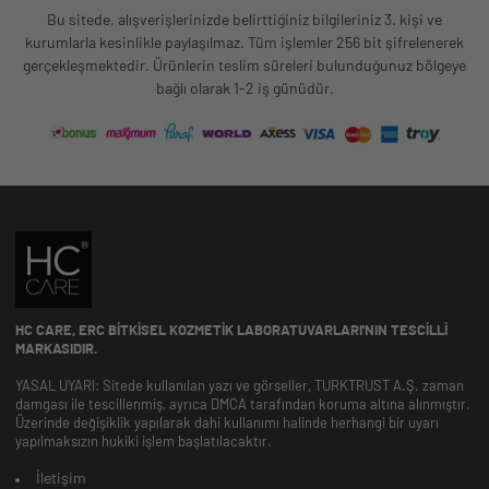
Bu sitede, alışverişlerinizde belirttiğiniz bilgileriniz 3. kişi ve
kurumlarla kesinlikle paylaşılmaz. Tüm işlemler 256 bit şifrelenerek
gerçekleşmektedir. Ürünlerin teslim süreleri bulunduğunuz bölgeye
bağlı olarak 1-2 iş günüdür.
HC CARE, ERC BITKISEL KOZMETIK LABORATUVARLARI'NIN TESCILLI
MARKASIDIR.
YASAL UYARI: Sitede kullanılan yazı ve görseller, TURKTRUST A.Ş. zaman
damgası ile tescillenmiş, ayrıca DMCA tarafından koruma altına alınmıştır.
Üzerinde değişiklik yapılarak dahi kullanımı halinde herhangi bir uyarı
yapılmaksızın hukiki işlem başlatılacaktır.
İletişim