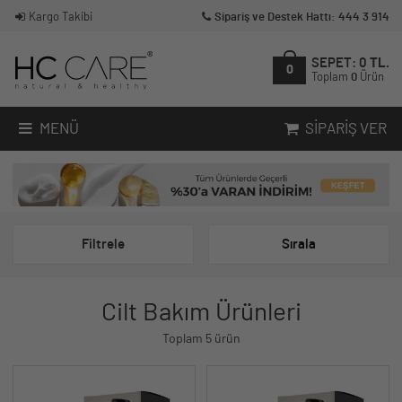
Kargo Takibi
Sipariş ve Destek Hattı: 444 3 914
SEPET:
0
TL.
0
Toplam
0
Ürün
MENÜ
SIPARIŞ VER
Filtrele
Sırala
Cilt Bakım Ürünleri
Toplam 5 ürün