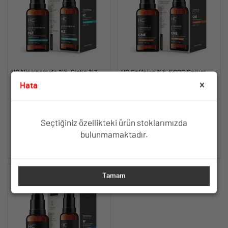
HC Niacinamide %5, Çinko %2
HC Caffeine %5, EGCG Serum,
Serum, Gözenek ve Siyah Nokta
Göz Altı Morluk ve Torbalanma
Hata
Oluşumunu Gidermeye Yardımcı -
Karşıtı - 30 ml.
Yağlanma ve Akneye Yatkın
Göz Altı Morlukları ve
30 ml.
Ciltler İçin Gözenek Sıkılaştırıcı
Şişkinliklere Karşı Aydınlık
Formül
Görünüm
TÜKENDİ
TÜKENDİ
Seçtiğiniz özellikteki ürün stoklarımızda
bulunmamaktadır.
SEPETE EKLE
SEPETE EKLE
Tamam