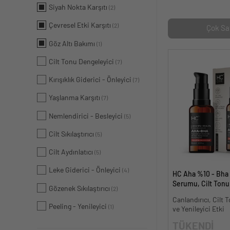
Siyah Nokta Karşıtı
(2)
Çevresel Etki Karşıtı
(2)
Çok Sa
Göz Altı Bakımı
(1)
Cilt Tonu Dengeleyici
(7)
Kırışıklık Giderici - Önleyici
(7)
Yaşlanma Karşıtı
(7)
Nemlendirici - Besleyici
(5)
Cilt Sıkılaştırıcı
(5)
Cilt Aydınlatıcı
(5)
Leke Giderici - Önleyici
(4)
HC Aha %10 - Bha
Serumu, Cilt Tonu 
Gözenek Sıkılaştırıcı
(2)
Canlandırıcı - 30 m
Canlandırıcı, Cilt T
Peeling - Yenileyici
(1)
ve Yenileyici Etki
TÜKENDİ