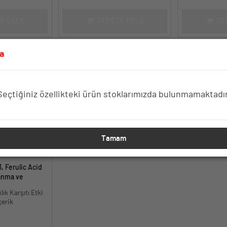
E EKLE
SEPETE EKLE
SE
a
Seçtiğiniz özellikteki ürün stoklarımızda bulunmamaktadır
Tamam
, Ferulic Acid
anma ve
30 ml.
lık Karşıtı Etki
çerik