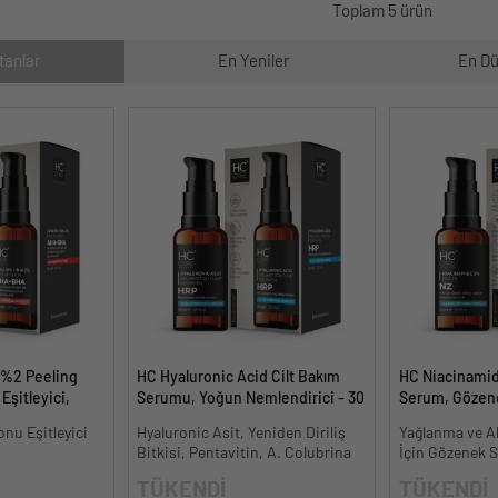
Toplam 5 ürün
tanlar
En Yeniler
En Dü
 %2 Peeling
HC Hyaluronic Acid Cilt Bakım
HC Niacinami
Eşitleyici,
Serumu, Yoğun Nemlendirici - 30
Serum, Gözene
l.
ml.
Oluşumunu Gi
onu Eşitleyici
Hyaluronic Asit, Yeniden Diriliş
Yağlanma ve Ak
- 30 ml.
Bitkisi, Pentavitin, A. Colubrina
İçin Gözenek Sı
TÜKENDİ
TÜKENDİ