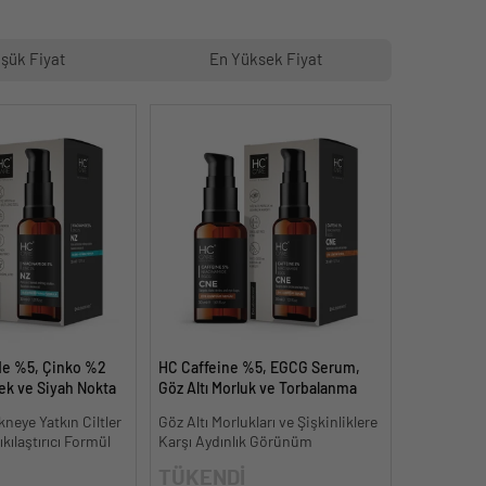
şük Fiyat
En Yüksek Fiyat
de %5, Çinko %2
HC Caffeine %5, EGCG Serum,
k ve Siyah Nokta
Göz Altı Morluk ve Torbalanma
dermeye Yardımcı
Karşıtı - 30 ml.
neye Yatkın Ciltler
Göz Altı Morlukları ve Şişkinliklere
kılaştırıcı Formül
Karşı Aydınlık Görünüm
TÜKENDİ