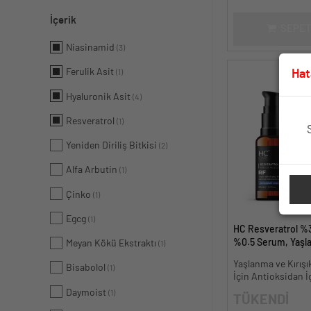
İçerik
SEPET
Niasinamid
(3)
Ferulik Asit
Hat
(1)
Hyaluronik Asit
(4)
Resveratrol
(1)
Yeniden Diriliş Bitkisi
(2)
Alfa Arbutin
(1)
Çinko
(1)
Egcg
(1)
HC Resveratrol %3
%0.5 Serum, Yaşl
Meyan Kökü Ekstraktı
(1)
Kırışıklık Karşıtı - 
Yaşlanma ve Kırışık
Bisabolol
(1)
İçin Antioksidan İ
Daymoist
(1)
TÜKENDİ