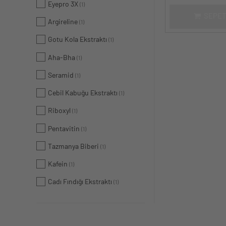
Eyepro 3X
(1)
SEPET
Argireline
(1)
Gotu Kola Ekstraktı
(1)
Aha-Bha
(1)
Seramid
(1)
Cebil Kabuğu Ekstraktı
(1)
Riboxyl
(1)
Pentavitin
(1)
Tazmanya Biberi
(1)
Kafein
(1)
Cadı Fındığı Ekstraktı
(1)