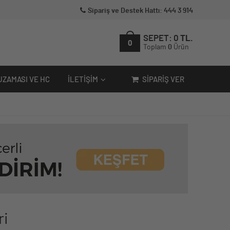
Sipariş ve Destek Hattı: 444 3 914
SEPET:
0
TL.
0
Toplam
0
Ürün
UZAMASI VE HC
İLETIŞIM
SIPARIŞ VER
ri