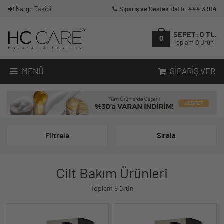
Kargo Takibi
Sipariş ve Destek Hattı: 444 3 914
SEPET:
0
TL.
0
Toplam
0
Ürün
MENÜ
SIPARIŞ VER
Filtrele
Sırala
Cilt Bakım Ürünleri
Toplam 9 ürün