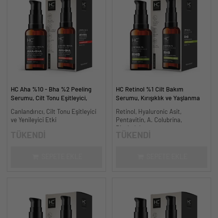
HC Aha %10 - Bha %2 Peeling
HC Retinol %1 Cilt Bakım
Serumu, Cilt Tonu Eşitleyici,
Serumu, Kırışıklık ve Yaşlanma
Canlandırıcı - 30 ml.
Karşıtı - 30 ml.
Canlandırıcı, Cilt Tonu Eşitleyici
Retinol, Hyaluronic Asit,
ve Yenileyici Etki
Pentavitin, A. Colubrina,
Bisabolol
TÜKENDİ
TÜKENDİ
SEPETE EKLE
SEPETE EKLE