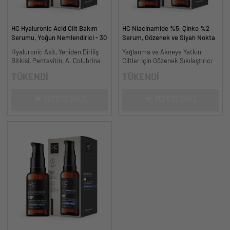
HC Hyaluronic Acid Cilt Bakım
HC Niacinamide %5, Çinko %2
Serumu, Yoğun Nemlendirici - 30
Serum, Gözenek ve Siyah Nokta
ml.
Oluşumunu Gidermeye Yardımcı -
Hyaluronic Asit, Yeniden Diriliş
Yağlanma ve Akneye Yatkın
30 ml.
Bitkisi, Pentavitin, A. Colubrina
Ciltler İçin Gözenek Sıkılaştırıcı
Formül
TÜKENDİ
TÜKENDİ
SEPETE EKLE
SEPETE EKLE