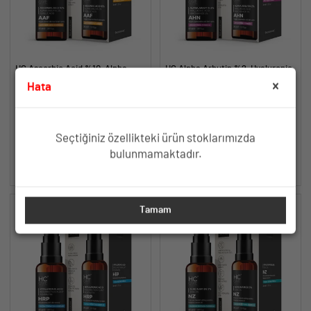
HC Ascorbic Acid %10, Alpha
HC Alpha Arbutin %2, Hyaluronic
Arbutin %2, Ferulic Acid Serum,
Acid, Niacinamide %5 Serum,
Hata
Koyu ve Yoğun Leke Karşıtı - 30
Leke Karşıtı ve Aydınlatıcı - 30
Yoğun Lekelere Karşı Aydınlatıcı
Aydınlatıcı, Cilt Tonu Eşitleyici
ml.
ml.
Antioksidan Formül
Leke Karşıtı Etki
TÜKENDİ
TÜKENDİ
Seçtiğiniz özellikteki ürün stoklarımızda
bulunmamaktadır.
SEPETE EKLE
SEPETE EKLE
Tamam