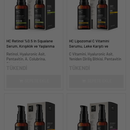
HC Retinol %0.5 In Squalane
HC Lipozomal C Vitamini
Serum, Kırışıklık ve Yaşlanma
Serumu, Leke Karşıtı ve
Karşıtı - 30 ml.
Aydınlatıcı - 30 ml.
Retinol, Hyaluronic Asit,
C Vitamini, Hyaluronic Asit,
Pentavitin, A. Colubrina,
Yeniden Diriliş Bitkisi, Pentavitin
Bisabolol
TÜKENDİ
TÜKENDİ
SEPETE EKLE
SEPETE EKLE