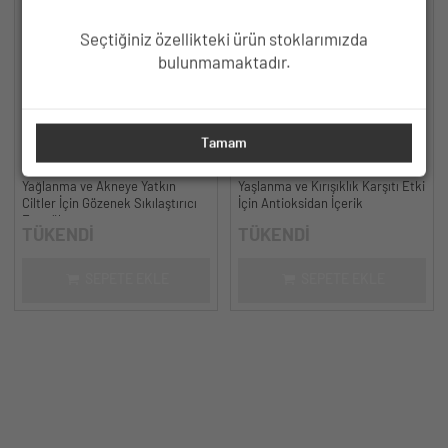
Seçtiğiniz özellikteki ürün stoklarımızda
bulunmamaktadır.
HC Niacinamide %5, Çinko %2
HC Resveratrol %3, Ferulic Acid
Tamam
Serum, Gözenek ve Siyah Nokta
%0.5 Serum, Yaşlanma ve
Oluşumunu Gidermeye Yardımcı -
Kırışıklık Karşıtı - 30 ml.
Yağlanma ve Akneye Yatkın
Yaşlanma ve Kırışıklık Karşıtı Etki
30 ml.
Ciltler İçin Gözenek Sıkılaştırıcı
İçin Antioksidan İçerik
Formül
TÜKENDİ
TÜKENDİ
SEPETE EKLE
SEPETE EKLE