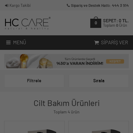
Kargo Takibi
Sipariş ve Destek Hattı: 444 3 914
SEPET:
0
TL.
0
Toplam
0
Ürün
MENÜ
SIPARIŞ VER
Filtrele
Sırala
Cilt Bakım Ürünleri
Toplam 4 ürün