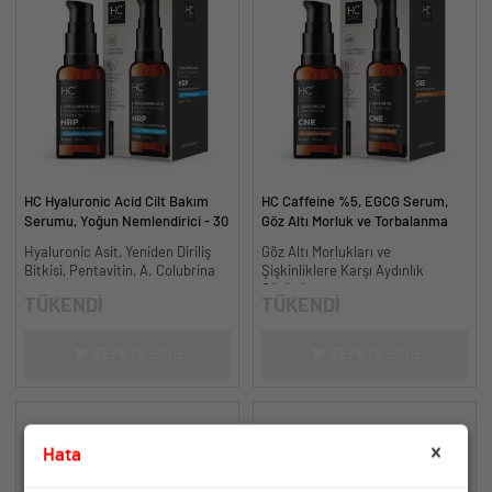
HC Hyaluronic Acid Cilt Bakım
HC Caffeine %5, EGCG Serum,
Serumu, Yoğun Nemlendirici - 30
Göz Altı Morluk ve Torbalanma
ml.
Karşıtı - 30 ml.
Hyaluronic Asit, Yeniden Diriliş
Göz Altı Morlukları ve
Bitkisi, Pentavitin, A. Colubrina
Şişkinliklere Karşı Aydınlık
Görünüm
TÜKENDİ
TÜKENDİ
SEPETE EKLE
SEPETE EKLE
Hata