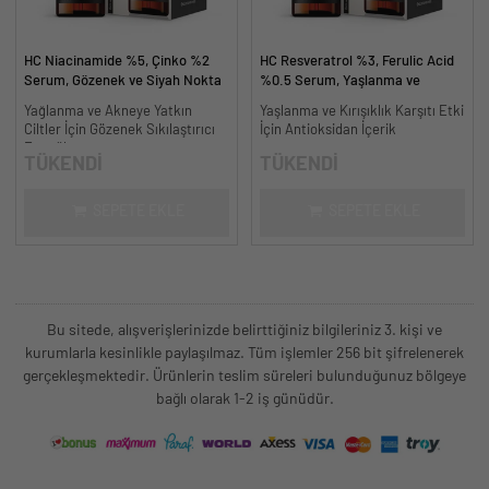
HC Niacinamide %5, Çinko %2
HC Resveratrol %3, Ferulic Acid
Serum, Gözenek ve Siyah Nokta
%0.5 Serum, Yaşlanma ve
Oluşumunu Gidermeye Yardımcı -
Kırışıklık Karşıtı - 30 ml.
Yağlanma ve Akneye Yatkın
Yaşlanma ve Kırışıklık Karşıtı Etki
30 ml.
Ciltler İçin Gözenek Sıkılaştırıcı
İçin Antioksidan İçerik
Formül
TÜKENDİ
TÜKENDİ
SEPETE EKLE
SEPETE EKLE
Bu sitede, alışverişlerinizde belirttiğiniz bilgileriniz 3. kişi ve
kurumlarla kesinlikle paylaşılmaz. Tüm işlemler 256 bit şifrelenerek
gerçekleşmektedir. Ürünlerin teslim süreleri bulunduğunuz bölgeye
bağlı olarak 1-2 iş günüdür.