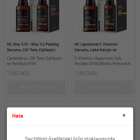
HC Aha %10 - Bha %2 Peeling
HC Lipozomal C Vitamini
Serumu, Cilt Tonu Eşitleyici,
Serumu, Leke Karşıtı ve
Canlandırıcı - 30 ml.
Aydınlatıcı - 30 ml.
Canlandırıcı, Cilt Tonu Eşitleyici
C Vitamini, Hyaluronic Asit,
ve Yenileyici Etki
Yeniden Diriliş Bitkisi, Pentavitin
TÜKENDİ
TÜKENDİ
SEPETE EKLE
SEPETE EKLE
Hata
Seçtiğiniz özellikteki ürün stoklarımızda