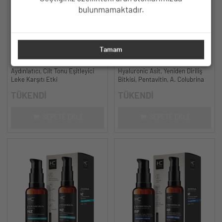
bulunmamaktadır.
HC Alpha Arbutin %2, Hyaluronic
HC Hyaluronic Acid Cilt Bakım
Tamam
Acid, Niacinamide %5 Serum,
Serumu, Yoğun Nemlendirici - 30
Leke Karşıtı ve Aydınlatıcı - 30
ml.
Aydınlatıcı, Cilt Tonu Eşitleyici
Hyaluronic Asit, Yeniden Diriliş
ml.
Leke Karşıtı Etki
Bitkisi, Pentavitin, A. Colubrina
TÜKENDİ
TÜKENDİ
SEPETE EKLE
SEPETE EKLE