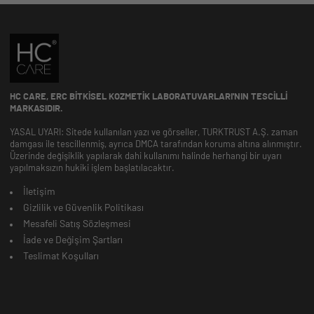
HC CARE, ERC BITKISEL KOZMETIK LABORATUVARLARI'NIN TESCILLI
MARKASIDIR.
YASAL UYARI: Sitede kullanılan yazı ve görseller, TURKTRUST A.Ş. zaman
damgası ile tescillenmiş, ayrıca DMCA tarafından koruma altına alınmıştır.
Üzerinde değişiklik yapılarak dahi kullanımı halinde herhangi bir uyarı
yapılmaksızın hukiki işlem başlatılacaktır.
İletişim
Gizlilik ve Güvenlik Politikası
Mesafeli Satış Sözleşmesi
İade ve Değişim Şartları
Teslimat Koşulları