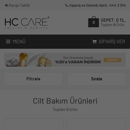
Kargo Takibi
Sipariş ve Destek Hattı: 444 3 914
SEPET:
0
TL.
0
Toplam
0
Ürün
MENÜ
SIPARIŞ VER
Filtrele
Sırala
Cilt Bakım Ürünleri
Toplam 8 ürün