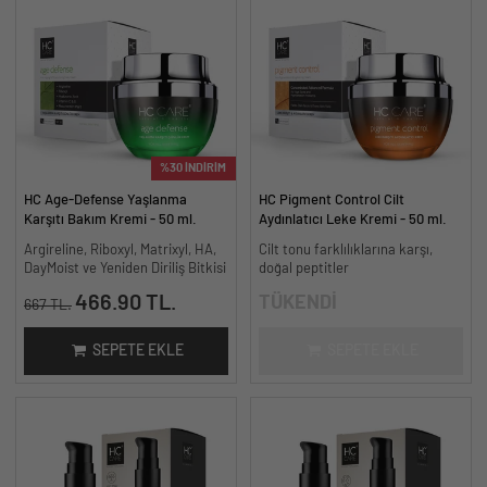
%30 İNDİRİM
HC Age-Defense Yaşlanma
HC Pigment Control Cilt
Karşıtı Bakım Kremi - 50 ml.
Aydınlatıcı Leke Kremi - 50 ml.
Argireline, Riboxyl, Matrixyl, HA,
Cilt tonu farklılıklarına karşı,
DayMoist ve Yeniden Diriliş Bitkisi
doğal peptitler
466.90 TL.
TÜKENDİ
667 TL.
SEPETE EKLE
SEPETE EKLE