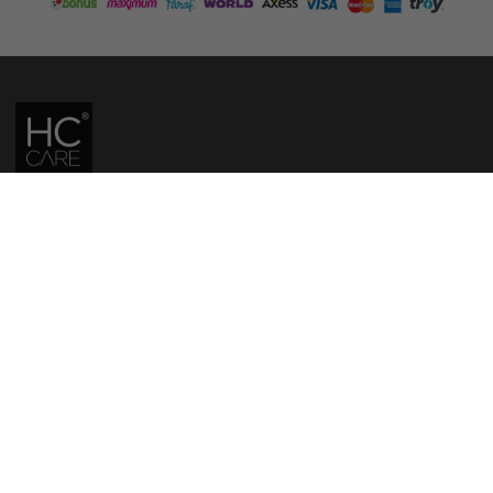
HC CARE, ERC BITKISEL KOZMETIK LABORATUVARLARI'NIN TESCILLI
MARKASIDIR.
YASAL UYARI: Sitede kullanılan yazı ve görseller, TURKTRUST A.Ş. zaman
damgası ile tescillenmiş, ayrıca DMCA tarafından koruma altına alınmıştır.
Üzerinde değişiklik yapılarak dahi kullanımı halinde herhangi bir uyarı
yapılmaksızın hukiki işlem başlatılacaktır.
İletişim
Gizlilik ve Güvenlik Politikası
Mesafeli Satış Sözleşmesi
İade ve Değişim Şartları
Teslimat Koşulları