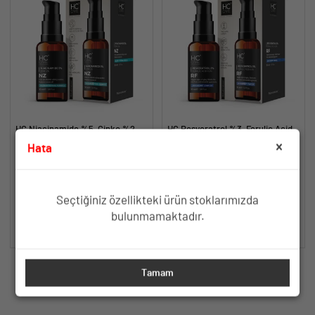
HC Niacinamide %5, Çinko %2
HC Resveratrol %3, Ferulic Acid
Serum, Gözenek ve Siyah Nokta
%0.5 Serum, Yaşlanma ve
Hata
Oluşumunu Gidermeye Yardımcı -
Kırışıklık Karşıtı - 30 ml.
Yağlanma ve Akneye Yatkın
Yaşlanma ve Kırışıklık Karşıtı Etki
30 ml.
Ciltler İçin Gözenek Sıkılaştırıcı
İçin Antioksidan İçerik
Formül
TÜKENDİ
TÜKENDİ
Seçtiğiniz özellikteki ürün stoklarımızda
bulunmamaktadır.
SEPETE EKLE
SEPETE EKLE
Tamam