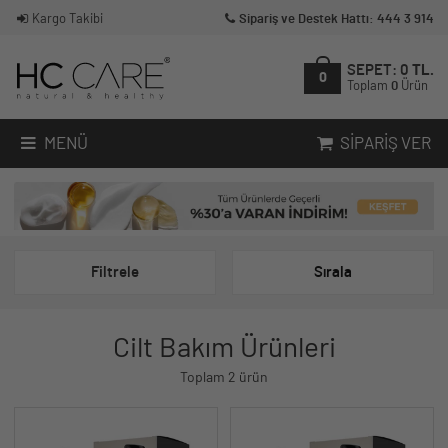
Kargo Takibi
Sipariş ve Destek Hattı: 444 3 914
SEPET:
0
TL.
0
Toplam
0
Ürün
MENÜ
SIPARIŞ VER
Filtrele
Sırala
Cilt Bakım Ürünleri
Toplam 2 ürün