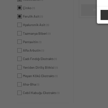
Çinko
(1)
SEPET
Ferulik Asit
(1)
Hyaluronik Asit
(3)
Tazmanya Biberi
(1)
Pentavitin
(1)
Alfa Arbutin
(1)
Cadı Fındığı Ekstraktı
(1)
Yeniden Diriliş Bitkisi
(1)
Meyan Kökü Ekstraktı
(1)
Aha-Bha
(1)
Cebil Kabuğu Ekstraktı
(1)