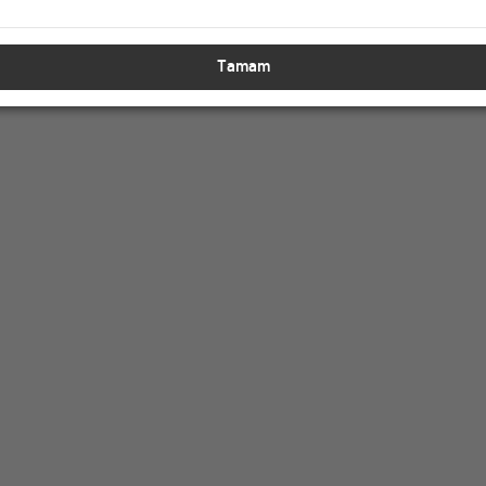
E EKLE
SEPETE EKLE
Tamam