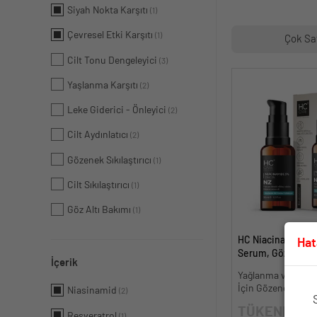
Siyah Nokta Karşıtı
(1)
Çevresel Etki Karşıtı
(1)
Çok Sa
Cilt Tonu Dengeleyici
(3)
Yaşlanma Karşıtı
(2)
Leke Giderici - Önleyici
(2)
Cilt Aydınlatıcı
(2)
Gözenek Sıkılaştırıcı
(1)
Cilt Sıkılaştırıcı
(1)
Göz Altı Bakımı
(1)
HC Niacinamide %
Hat
Serum, Gözenek v
İçerik
Oluşumunu Gider
Yağlanma ve Akneye
- 30 ml.
İçin Gözenek Sıkıla
Niasinamid
(2)
TÜKENDİ
Resveratrol
(1)