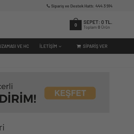
Sipariş ve Destek Hattı: 444 3 914
SEPET:
0
TL.
0
Toplam
0
Ürün
UZAMASI VE HC
İLETIŞIM
SIPARIŞ VER
ri