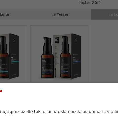
Toplam 2 ürün
tanlar
En Yeniler
En Dü
5, Çinko %2
HC Resveratrol %3, Ferulic Acid
a
e Siyah Nokta
%0.5 Serum, Yaşlanma ve
meye Yardımcı
Kırışıklık Karşıtı - 30 ml.
 Yatkın Ciltler
Yaşlanma ve Kırışıklık Karşıtı Etki
ştırıcı Formül
İçin Antioksidan İçerik
Seçtiğiniz özellikteki ürün stoklarımızda bulunmamaktadır
TÜKENDİ