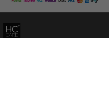
HC CARE, ERC BITKISEL KOZMETIK LABORATUVARLARI'NIN TESCILLI
MARKASIDIR.
YASAL UYARI: Sitede kullanılan yazı ve görseller, TURKTRUST A.Ş. zaman
damgası ile tescillenmiş, ayrıca DMCA tarafından koruma altına alınmıştır.
Üzerinde değişiklik yapılarak dahi kullanımı halinde herhangi bir uyarı
yapılmaksızın hukiki işlem başlatılacaktır.
İletişim
Gizlilik ve Güvenlik Politikası
Mesafeli Satış Sözleşmesi
İade ve Değişim Şartları
Teslimat Koşulları