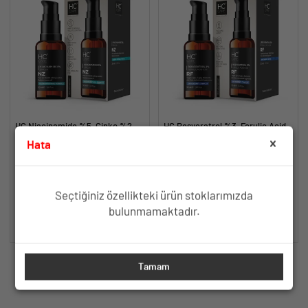
HC Niacinamide %5, Çinko %2
HC Resveratrol %3, Ferulic Acid
Serum, Gözenek ve Siyah Nokta
%0.5 Serum, Yaşlanma ve
Hata
Oluşumunu Gidermeye Yardımcı -
Kırışıklık Karşıtı - 30 ml.
Yağlanma ve Akneye Yatkın
Yaşlanma ve Kırışıklık Karşıtı Etki
30 ml.
Ciltler İçin Gözenek Sıkılaştırıcı
İçin Antioksidan İçerik
Formül
TÜKENDİ
TÜKENDİ
Seçtiğiniz özellikteki ürün stoklarımızda
bulunmamaktadır.
SEPETE EKLE
SEPETE EKLE
Tamam