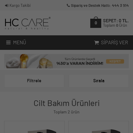
Kargo Takibi
Sipariş ve Destek Hattı: 444 3 914
SEPET:
0
TL.
0
Toplam
0
Ürün
MENÜ
SIPARIŞ VER
Filtrele
Sırala
Cilt Bakım Ürünleri
Toplam 2 ürün