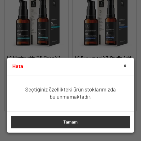
HC Niacinamide %5, Çinko %2
HC Resveratrol %3, Ferulic Acid
Serum, Gözenek ve Siyah Nokta
%0.5 Serum, Yaşlanma ve
Hata
Oluşumunu Gidermeye Yardımcı -
Kırışıklık Karşıtı - 30 ml.
Yağlanma ve Akneye Yatkın
Yaşlanma ve Kırışıklık Karşıtı Etki
30 ml.
Ciltler İçin Gözenek Sıkılaştırıcı
İçin Antioksidan İçerik
Formül
TÜKENDİ
TÜKENDİ
Seçtiğiniz özellikteki ürün stoklarımızda
bulunmamaktadır.
SEPETE EKLE
SEPETE EKLE
Tamam