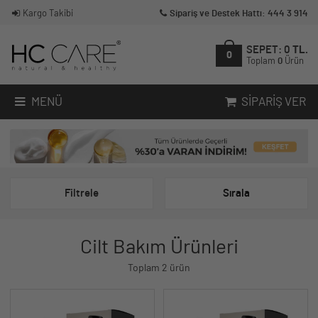
Kargo Takibi
Sipariş ve Destek Hattı: 444 3 914
SEPET:
0
TL.
0
Toplam
0
Ürün
MENÜ
SIPARIŞ VER
Filtrele
Sırala
Cilt Bakım Ürünleri
Toplam 2 ürün