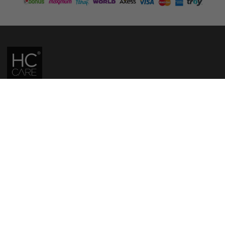
HC CARE, ERC BITKISEL KOZMETIK LABORATUVARLARI'NIN TESCILLI
MARKASIDIR.
YASAL UYARI: Sitede kullanılan yazı ve görseller, TURKTRUST A.Ş. zaman
damgası ile tescillenmiş, ayrıca DMCA tarafından koruma altına alınmıştır.
Üzerinde değişiklik yapılarak dahi kullanımı halinde herhangi bir uyarı
yapılmaksızın hukiki işlem başlatılacaktır.
İletişim
Gizlilik ve Güvenlik Politikası
Mesafeli Satış Sözleşmesi
İade ve Değişim Şartları
Teslimat Koşulları