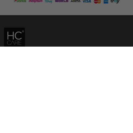
HC CARE, ERC BITKISEL KOZMETIK LABORATUVARLARI'NIN TESCILLI
MARKASIDIR.
YASAL UYARI: Sitede kullanılan yazı ve görseller, TURKTRUST A.Ş. zaman
damgası ile tescillenmiş, ayrıca DMCA tarafından koruma altına alınmıştır.
Üzerinde değişiklik yapılarak dahi kullanımı halinde herhangi bir uyarı
yapılmaksızın hukiki işlem başlatılacaktır.
İletişim
Gizlilik ve Güvenlik Politikası
Mesafeli Satış Sözleşmesi
İade ve Değişim Şartları
Teslimat Koşulları