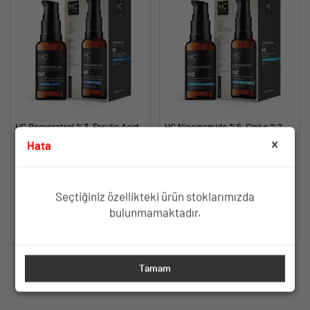
HC Resveratrol %3, Ferulic Acid
HC Niacinamide %5, Çinko %2
%0.5 Serum, Yaşlanma ve
Serum, Gözenek ve Siyah Nokta
Hata
Kırışıklık Karşıtı - 30 ml.
Oluşumunu Gidermeye Yardımcı -
Yaşlanma ve Kırışıklık Karşıtı Etki
Yağlanma ve Akneye Yatkın
30 ml.
İçin Antioksidan İçerik
Ciltler İçin Gözenek Sıkılaştırıcı
Formül
TÜKENDİ
TÜKENDİ
Seçtiğiniz özellikteki ürün stoklarımızda
bulunmamaktadır.
SEPETE EKLE
SEPETE EKLE
Tamam