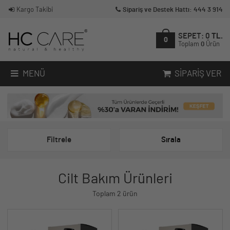
Kargo Takibi
Sipariş ve Destek Hattı: 444 3 914
SEPET:
0
TL.
0
Toplam
0
Ürün
MENÜ
SIPARIŞ VER
Filtrele
Sırala
Cilt Bakım Ürünleri
Toplam 2 ürün