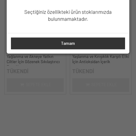
Seçtiğiniz özellikteki ürün stoklarımızda
bulunmamaktadır.
HC Niacinamide %5, Çinko %2
HC Resveratrol %3, Ferulic Acid
Tamam
Serum, Gözenek ve Siyah Nokta
%0.5 Serum, Yaşlanma ve
Oluşumunu Gidermeye Yardımcı -
Kırışıklık Karşıtı - 30 ml.
Yağlanma ve Akneye Yatkın
Yaşlanma ve Kırışıklık Karşıtı Etki
30 ml.
Ciltler İçin Gözenek Sıkılaştırıcı
İçin Antioksidan İçerik
Formül
TÜKENDİ
TÜKENDİ
SEPETE EKLE
SEPETE EKLE