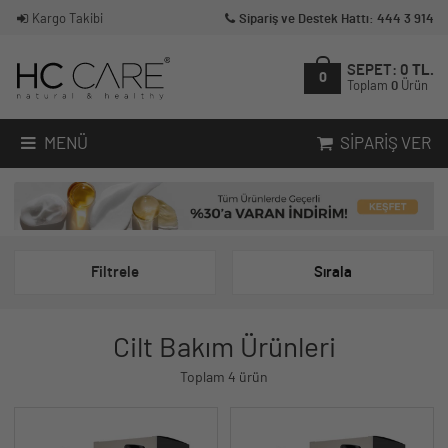
Kargo Takibi
Sipariş ve Destek Hattı: 444 3 914
SEPET:
0
TL.
0
Toplam
0
Ürün
MENÜ
SIPARIŞ VER
Filtrele
Sırala
Cilt Bakım Ürünleri
Toplam 4 ürün