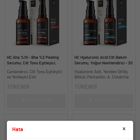
HC Aha %10 - Bha %2 Peeling
HC Hyaluronic Acid Cilt Bakım
Serumu, Cilt Tonu Eşitleyici,
Serumu, Yoğun Nemlendirici - 30
Canlandırıcı - 30 ml.
ml.
Canlandırıcı, Cilt Tonu Eşitleyici
Hyaluronic Asit, Yeniden Diriliş
ve Yenileyici Etki
Bitkisi, Pentavitin, A. Colubrina
TÜKENDİ
TÜKENDİ
SEPETE EKLE
SEPETE EKLE
Hata