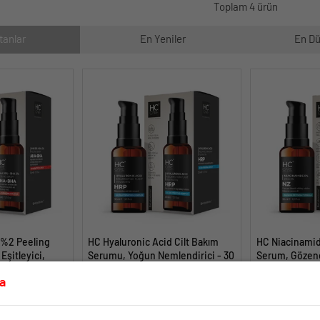
Toplam 4 ürün
tanlar
En Yeniler
En Dü
 %2 Peeling
HC Hyaluronic Acid Cilt Bakım
HC Niacinami
Eşitleyici,
Serumu, Yoğun Nemlendirici - 30
Serum, Gözene
l.
ml.
Oluşumunu Gi
onu Eşitleyici
Hyaluronic Asit, Yeniden Diriliş
Yağlanma ve Ak
a
- 30 ml.
Bitkisi, Pentavitin, A. Colubrina
İçin Gözenek Sı
TÜKENDİ
TÜKENDİ