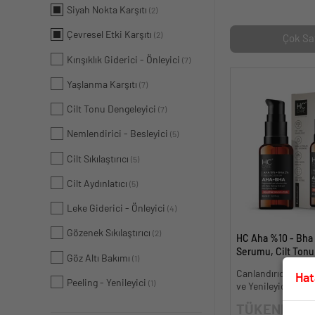
Siyah Nokta Karşıtı
(2)
Çevresel Etki Karşıtı
(2)
Çok Sa
Kırışıklık Giderici - Önleyici
(7)
Yaşlanma Karşıtı
(7)
Cilt Tonu Dengeleyici
(7)
Nemlendirici - Besleyici
(5)
Cilt Sıkılaştırıcı
(5)
Cilt Aydınlatıcı
(5)
Leke Giderici - Önleyici
(4)
Gözenek Sıkılaştırıcı
(2)
HC Aha %10 - Bha
Serumu, Cilt Tonu 
Göz Altı Bakımı
(1)
Canlandırıcı - 30 m
Canlandırıcı, Cilt T
Hat
Peeling - Yenileyici
(1)
ve Yenileyici Etki
TÜKENDİ