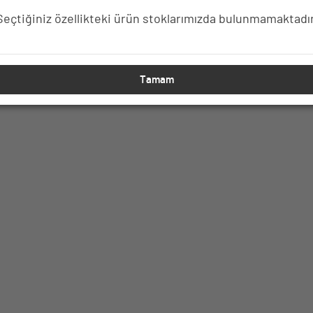
Seçtiğiniz özellikteki ürün stoklarımızda bulunmamaktadır
E EKLE
SEPETE EKLE
SE
Tamam