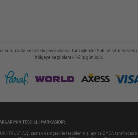
kişi ve kurumlarla kesinlikle paylaşılmaz. Tüm işlemler 256 bit şifrelene
bölgeye bağlı olarak 1-2 iş günüdür.
RLARI'NIN TESCILLI MARKASIDIR.
 TURKTRUST A.Ş. zaman damgası ile tescillenmiş, ayrıca DMCA tarafından ko