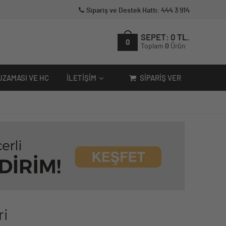
Sipariş ve Destek Hattı: 444 3 914
SEPET:
0
TL.
0
Toplam
0
Ürün
UZAMASI VE HC
İLETIŞIM
SIPARIŞ VER
ri