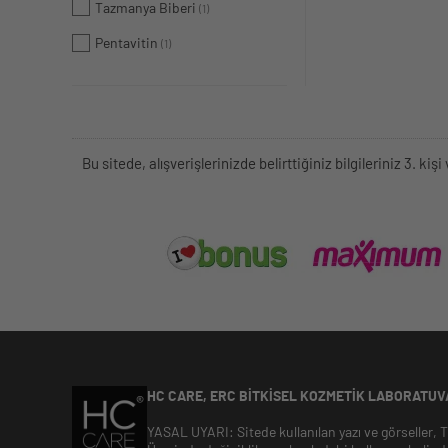
Tazmanya Biberi
(1)
Pentavitin
(1)
Bu sitede, alışverişlerinizde belirttiğiniz bilgileriniz 3. 
HC CARE, ERC BITKISEL KOZMETIK LABORATUVA
YASAL UYARI: Sitede kullanılan yazı ve görseller,