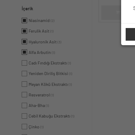
İçerik
SEPET
Niasinamid
(2)
Ferulik Asit
(1)
Hyaluronik Asit
(3)
Alfa Arbutin
(1)
Cadı Fındığı Ekstraktı
(1)
Yeniden Diriliş Bitkisi
(1)
Meyan Kökü Ekstraktı
(1)
Resveratrol
(1)
Aha-Bha
(1)
Cebil Kabuğu Ekstraktı
(1)
Çinko
(1)