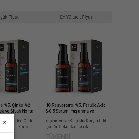
şük Fiyat
En Yüksek Fiyat
de %5, Çinko %2
HC Resveratrol %3, Ferulic Acid
k ve Siyah Nokta
%0.5 Serum, Yaşlanma ve
dermeye Yardımcı
Kırışıklık Karşıtı - 30 ml.
neye Yatkın Ciltler
Yaşlanma ve Kırışıklık Karşıtı Etki
kılaştırıcı Formül
İçin Antioksidan İçerik
TÜKENDİ