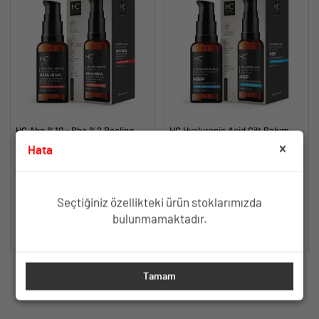
HC Aha %10 - Bha %2 Peeling
HC Hyaluronic Acid Cilt Bakım
Serumu, Cilt Tonu Eşitleyici,
Serumu, Yoğun Nemlendirici - 30
Hata
Canlandırıcı - 30 ml.
ml.
Canlandırıcı, Cilt Tonu Eşitleyici
Hyaluronic Asit, Yeniden Diriliş
ve Yenileyici Etki
Bitkisi, Pentavitin, A. Colubrina
TÜKENDİ
TÜKENDİ
Seçtiğiniz özellikteki ürün stoklarımızda
bulunmamaktadır.
SEPETE EKLE
SEPETE EKLE
Tamam