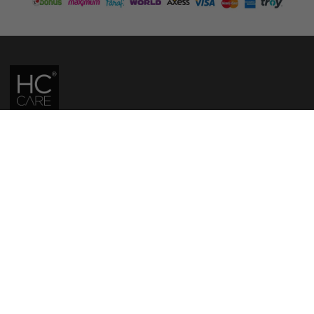
HC CARE, ERC BITKISEL KOZMETIK LABORATUVARLARI'NIN TESCILLI
MARKASIDIR.
YASAL UYARI: Sitede kullanılan yazı ve görseller, TURKTRUST A.Ş. zaman
damgası ile tescillenmiş, ayrıca DMCA tarafından koruma altına alınmıştır.
Üzerinde değişiklik yapılarak dahi kullanımı halinde herhangi bir uyarı
yapılmaksızın hukiki işlem başlatılacaktır.
İletişim
Gizlilik ve Güvenlik Politikası
Mesafeli Satış Sözleşmesi
İade ve Değişim Şartları
Teslimat Koşulları