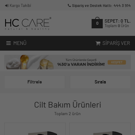
Kargo Takibi
Sipariş ve Destek Hattı: 444 3 914
SEPET:
0
TL.
0
Toplam
0
Ürün
MENÜ
SIPARIŞ VER
Filtrele
Sırala
Cilt Bakım Ürünleri
Toplam 2 ürün