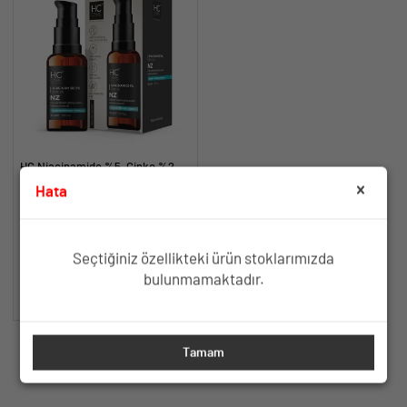
HC Niacinamide %5, Çinko %2
Serum, Gözenek ve Siyah Nokta
Hata
Oluşumunu Gidermeye Yardımcı -
Yağlanma ve Akneye Yatkın
30 ml.
Ciltler İçin Gözenek Sıkılaştırıcı
Formül
TÜKENDİ
Seçtiğiniz özellikteki ürün stoklarımızda
bulunmamaktadır.
SEPETE EKLE
Tamam