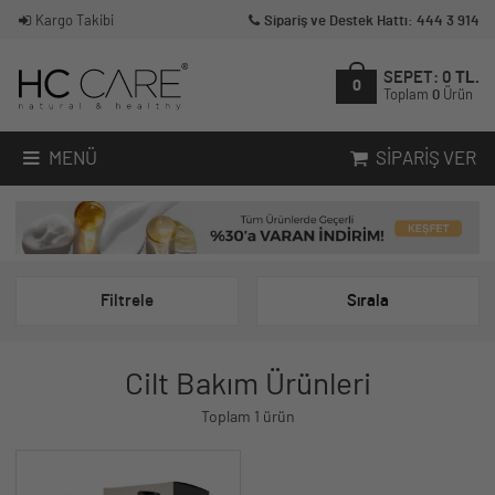
Kargo Takibi
Sipariş ve Destek Hattı: 444 3 914
SEPET:
0
TL.
0
Toplam
0
Ürün
MENÜ
SIPARIŞ VER
Filtrele
Sırala
Cilt Bakım Ürünleri
Toplam 1 ürün