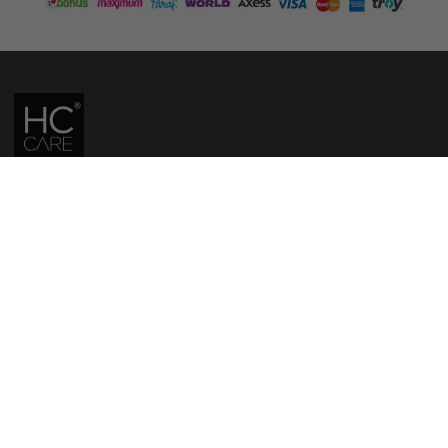
HC CARE, ERC BITKISEL KOZMETIK LABORATUVARLARI'NIN TESCILLI
MARKASIDIR.
YASAL UYARI: Sitede kullanılan yazı ve görseller, TURKTRUST A.Ş. zaman
damgası ile tescillenmiş, ayrıca DMCA tarafından koruma altına alınmıştır.
Üzerinde değişiklik yapılarak dahi kullanımı halinde herhangi bir uyarı
yapılmaksızın hukiki işlem başlatılacaktır.
İletişim
Gizlilik ve Güvenlik Politikası
Mesafeli Satış Sözleşmesi
İade ve Değişim Şartları
Teslimat Koşulları