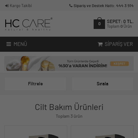
Kargo Takibi
Sipariş ve Destek Hattı: 444 3 914
SEPET:
0
TL.
0
Toplam
0
Ürün
MENÜ
SIPARIŞ VER
Filtrele
Sırala
Cilt Bakım Ürünleri
Toplam 3 ürün