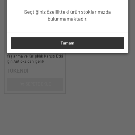
Seçtiğiniz özellikteki ürün stoklarımızda
bulunmamaktadır.
HC Resveratrol %3, Ferulic Acid
Tamam
%0.5 Serum, Yaşlanma ve
Kırışıklık Karşıtı - 30 ml.
Yaşlanma ve Kırışıklık Karşıtı Etki
İçin Antioksidan İçerik
TÜKENDİ
SEPETE EKLE