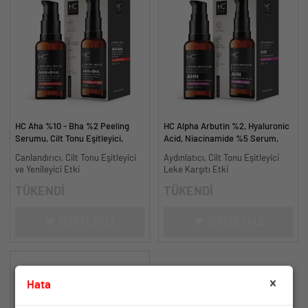
HC Aha %10 - Bha %2 Peeling
HC Alpha Arbutin %2, Hyaluronic
Serumu, Cilt Tonu Eşitleyici,
Acid, Niacinamide %5 Serum,
Canlandırıcı - 30 ml.
Leke Karşıtı ve Aydınlatıcı - 30
Canlandırıcı, Cilt Tonu Eşitleyici
Aydınlatıcı, Cilt Tonu Eşitleyici
ml.
ve Yenileyici Etki
Leke Karşıtı Etki
TÜKENDİ
TÜKENDİ
SEPETE EKLE
SEPETE EKLE
Hata