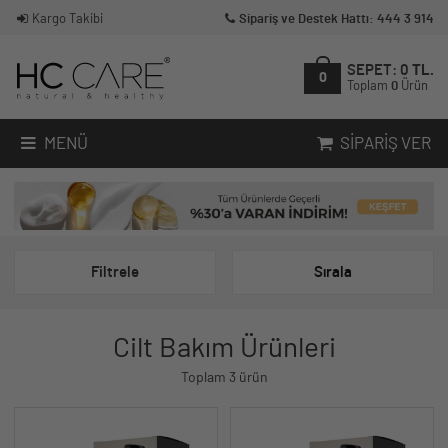
Kargo Takibi
Sipariş ve Destek Hattı: 444 3 914
SEPET:
0
TL.
0
Toplam
0
Ürün
MENÜ
SIPARIŞ VER
Filtrele
Sırala
Cilt Bakım Ürünleri
Toplam 3 ürün