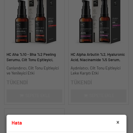
HC Aha %10 - Bha %2 Peeling
HC Alpha Arbutin %2, Hyaluronic
Serumu, Cilt Tonu Eşitleyici,
Acid, Niacinamide %5 Serum,
Canlandırıcı - 30 ml.
Leke Karşıtı ve Aydınlatıcı - 30
Canlandırıcı, Cilt Tonu Eşitleyici
Aydınlatıcı, Cilt Tonu Eşitleyici
ml.
ve Yenileyici Etki
Leke Karşıtı Etki
TÜKENDİ
TÜKENDİ
SEPETE EKLE
SEPETE EKLE
Hata