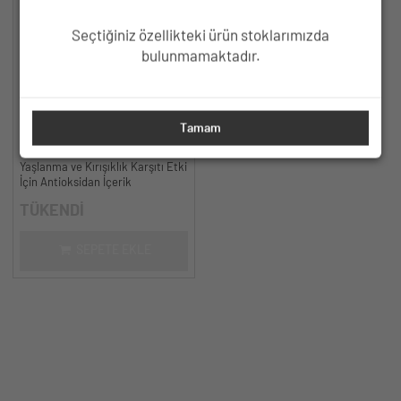
Seçtiğiniz özellikteki ürün stoklarımızda
bulunmamaktadır.
HC Resveratrol %3, Ferulic Acid
Tamam
%0.5 Serum, Yaşlanma ve
Kırışıklık Karşıtı - 30 ml.
Yaşlanma ve Kırışıklık Karşıtı Etki
İçin Antioksidan İçerik
TÜKENDİ
SEPETE EKLE