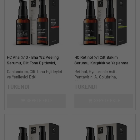
HC Aha %10 - Bha %2 Peeling
HC Retinol %1 Cilt Bakım
Serumu, Cilt Tonu Eşitleyici,
Serumu, Kırışıklık ve Yaşlanma
Canlandırıcı - 30 ml.
Karşıtı - 30 ml.
Canlandırıcı, Cilt Tonu Eşitleyici
Retinol, Hyaluronic Asit,
ve Yenileyici Etki
Pentavitin, A. Colubrina,
Bisabolol
TÜKENDİ
TÜKENDİ
SEPETE EKLE
SEPETE EKLE