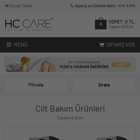
Kargo Takibi
Sipariş ve Destek Hattı: 444 3 914
SEPET:
0
TL.
0
Toplam
0
Ürün
MENÜ
SIPARIŞ VER
Filtrele
Sırala
Cilt Bakım Ürünleri
Toplam 5 ürün