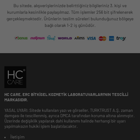
Bu sitede, alışverişlerinizde belirttiğiniz bilgileriniz 3. kişi ve
kurumlarla kesinlikle paylaşılmaz. Tüm işlemler 256 bit şifrelenerek
gerçekleşmektedir. Ürünlerin teslim süreleri bulunduğunuz bölgeye
bağlı olarak 1-2 iş günüdür.
HC CARE, ERC BITKISEL KOZMETIK LABORATUVARLARI'NIN TESCILLI
MARKASIDIR.
YASAL UYARI: Sitede kullanılan yazı ve görseller, TURKTRUST A.Ş. zaman
damgası ile tescillenmiş, ayrıca DMCA tarafından koruma altına alınmıştır.
Üzerinde değişiklik yapılarak dahi kullanımı halinde herhangi bir uyarı
yapılmaksızın hukiki işlem başlatılacaktır.
İletişim