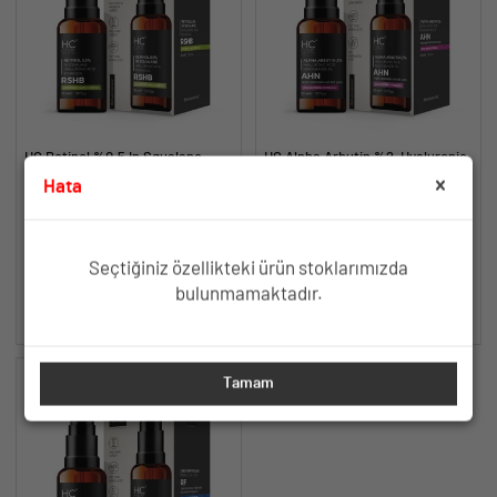
HC Retinol %0.5 In Squalane
HC Alpha Arbutin %2, Hyaluronic
Serum, Kırışıklık ve Yaşlanma
Acid, Niacinamide %5 Serum,
Hata
Karşıtı - 30 ml.
Leke Karşıtı ve Aydınlatıcı - 30
Retinol, Hyaluronic Asit,
Aydınlatıcı, Cilt Tonu Eşitleyici
ml.
Pentavitin, A. Colubrina,
Leke Karşıtı Etki
Bisabolol
TÜKENDİ
TÜKENDİ
Seçtiğiniz özellikteki ürün stoklarımızda
bulunmamaktadır.
SEPETE EKLE
SEPETE EKLE
Tamam