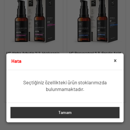
HC Alpha Arbutin %2, Hyaluronic
HC Resveratrol %3, Ferulic Acid
Acid, Niacinamide %5 Serum,
%0.5 Serum, Yaşlanma ve
Hata
Leke Karşıtı ve Aydınlatıcı - 30
Kırışıklık Karşıtı - 30 ml.
Aydınlatıcı, Cilt Tonu Eşitleyici
Yaşlanma ve Kırışıklık Karşıtı Etki
ml.
Leke Karşıtı Etki
İçin Antioksidan İçerik
TÜKENDİ
TÜKENDİ
Seçtiğiniz özellikteki ürün stoklarımızda
bulunmamaktadır.
SEPETE EKLE
SEPETE EKLE
Tamam