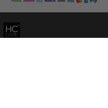
HC CARE, ERC BITKISEL KOZMETIK LABORATUVARLARI'NIN TESCILLI
MARKASIDIR.
YASAL UYARI: Sitede kullanılan yazı ve görseller, TURKTRUST A.Ş. zaman
damgası ile tescillenmiş, ayrıca DMCA tarafından koruma altına alınmıştır.
Üzerinde değişiklik yapılarak dahi kullanımı halinde herhangi bir uyarı
yapılmaksızın hukiki işlem başlatılacaktır.
İletişim
Gizlilik ve Güvenlik Politikası
Mesafeli Satış Sözleşmesi
İade ve Değişim Şartları
Teslimat Koşulları