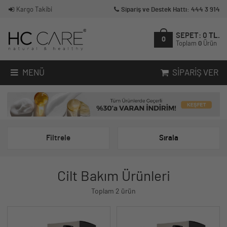
Kargo Takibi
Sipariş ve Destek Hattı: 444 3 914
SEPET:
0
TL.
0
Toplam
0
Ürün
MENÜ
SIPARIŞ VER
Filtrele
Sırala
Cilt Bakım Ürünleri
Toplam 2 ürün