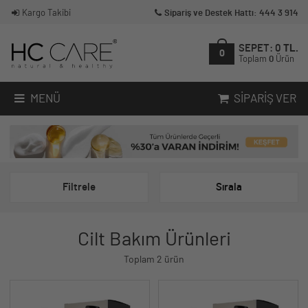
Kargo Takibi
Sipariş ve Destek Hattı: 444 3 914
SEPET:
0
TL.
0
Toplam
0
Ürün
MENÜ
SIPARIŞ VER
Filtrele
Sırala
Cilt Bakım Ürünleri
Toplam 2 ürün