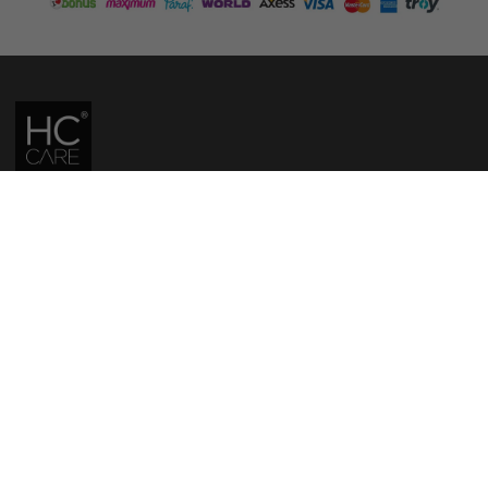
HC CARE, ERC BITKISEL KOZMETIK LABORATUVARLARI'NIN TESCILLI
MARKASIDIR.
YASAL UYARI: Sitede kullanılan yazı ve görseller, TURKTRUST A.Ş. zaman
damgası ile tescillenmiş, ayrıca DMCA tarafından koruma altına alınmıştır.
Üzerinde değişiklik yapılarak dahi kullanımı halinde herhangi bir uyarı
yapılmaksızın hukiki işlem başlatılacaktır.
İletişim
Gizlilik ve Güvenlik Politikası
Mesafeli Satış Sözleşmesi
İade ve Değişim Şartları
Teslimat Koşulları