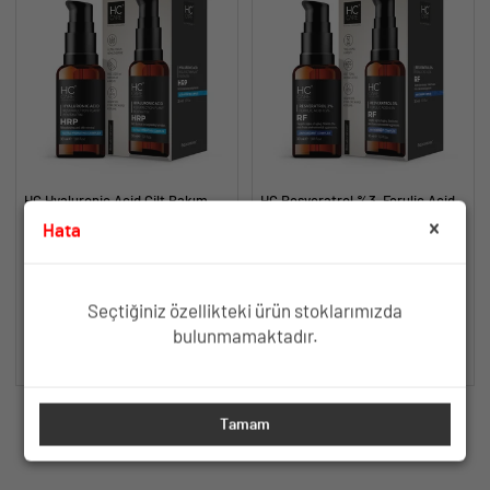
HC Hyaluronic Acid Cilt Bakım
HC Resveratrol %3, Ferulic Acid
Serumu, Yoğun Nemlendirici - 30
%0.5 Serum, Yaşlanma ve
Hata
ml.
Kırışıklık Karşıtı - 30 ml.
Hyaluronic Asit, Yeniden Diriliş
Yaşlanma ve Kırışıklık Karşıtı Etki
Bitkisi, Pentavitin, A. Colubrina
İçin Antioksidan İçerik
TÜKENDİ
TÜKENDİ
Seçtiğiniz özellikteki ürün stoklarımızda
bulunmamaktadır.
SEPETE EKLE
SEPETE EKLE
Tamam