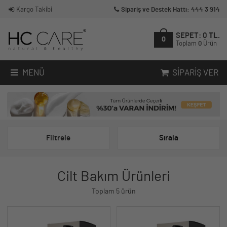
Kargo Takibi
Sipariş ve Destek Hattı: 444 3 914
SEPET:
0
TL.
0
Toplam
0
Ürün
MENÜ
SIPARIŞ VER
Filtrele
Sırala
Cilt Bakım Ürünleri
Toplam 5 ürün