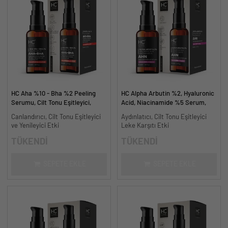
HC Aha %10 - Bha %2 Peeling
HC Alpha Arbutin %2, Hyaluronic
Serumu, Cilt Tonu Eşitleyici,
Acid, Niacinamide %5 Serum,
Canlandırıcı - 30 ml.
Leke Karşıtı ve Aydınlatıcı - 30
Canlandırıcı, Cilt Tonu Eşitleyici
Aydınlatıcı, Cilt Tonu Eşitleyici
ml.
ve Yenileyici Etki
Leke Karşıtı Etki
TÜKENDİ
TÜKENDİ
SEPETE EKLE
SEPETE EKLE