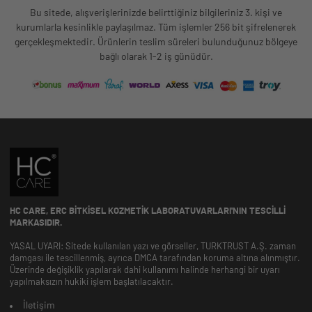
Bu sitede, alışverişlerinizde belirttiğiniz bilgileriniz 3. kişi ve
kurumlarla kesinlikle paylaşılmaz. Tüm işlemler 256 bit şifrelenerek
gerçekleşmektedir. Ürünlerin teslim süreleri bulunduğunuz bölgeye
bağlı olarak 1-2 iş günüdür.
HC CARE, ERC BITKISEL KOZMETIK LABORATUVARLARI'NIN TESCILLI
MARKASIDIR.
YASAL UYARI: Sitede kullanılan yazı ve görseller, TURKTRUST A.Ş. zaman
damgası ile tescillenmiş, ayrıca DMCA tarafından koruma altına alınmıştır.
Üzerinde değişiklik yapılarak dahi kullanımı halinde herhangi bir uyarı
yapılmaksızın hukiki işlem başlatılacaktır.
İletişim