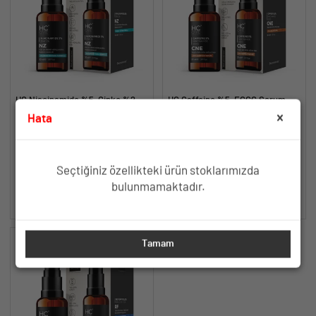
HC Niacinamide %5, Çinko %2
HC Caffeine %5, EGCG Serum,
Serum, Gözenek ve Siyah Nokta
Göz Altı Morluk ve Torbalanma
Hata
Oluşumunu Gidermeye Yardımcı -
Karşıtı - 30 ml.
Yağlanma ve Akneye Yatkın
Göz Altı Morlukları ve
30 ml.
Ciltler İçin Gözenek Sıkılaştırıcı
Şişkinliklere Karşı Aydınlık
Formül
Görünüm
TÜKENDİ
TÜKENDİ
Seçtiğiniz özellikteki ürün stoklarımızda
bulunmamaktadır.
SEPETE EKLE
SEPETE EKLE
Tamam