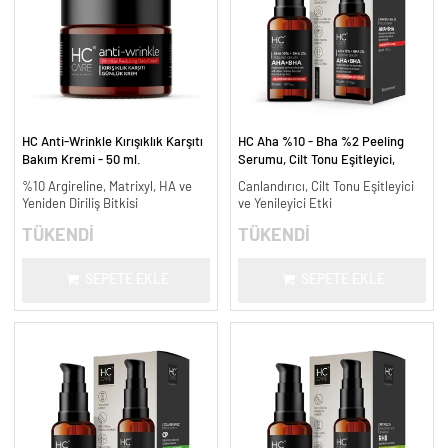
HC Anti-Wrinkle Kırışıklık Karşıtı
HC Aha %10 - Bha %2 Peeling
Bakım Kremi - 50 ml.
Serumu, Cilt Tonu Eşitleyici,
Canlandırıcı - 30 ml.
%10 Argireline, Matrixyl, HA ve
Canlandırıcı, Cilt Tonu Eşitleyici
Yeniden Diriliş Bitkisi
ve Yenileyici Etki
TÜKENDİ
TÜKENDİ
SEPETE EKLE
SEPETE EKLE