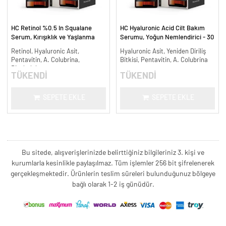
HC Retinol %0.5 In Squalane
HC Hyaluronic Acid Cilt Bakım
Serum, Kırışıklık ve Yaşlanma
Serumu, Yoğun Nemlendirici - 30
Karşıtı - 30 ml.
ml.
Retinol, Hyaluronic Asit,
Hyaluronic Asit, Yeniden Diriliş
Pentavitin, A. Colubrina,
Bitkisi, Pentavitin, A. Colubrina
Bisabolol
TÜKENDİ
TÜKENDİ
SEPETE EKLE
SEPETE EKLE
Bu sitede, alışverişlerinizde belirttiğiniz bilgileriniz 3. kişi ve
kurumlarla kesinlikle paylaşılmaz. Tüm işlemler 256 bit şifrelenerek
gerçekleşmektedir. Ürünlerin teslim süreleri bulunduğunuz bölgeye
bağlı olarak 1-2 iş günüdür.