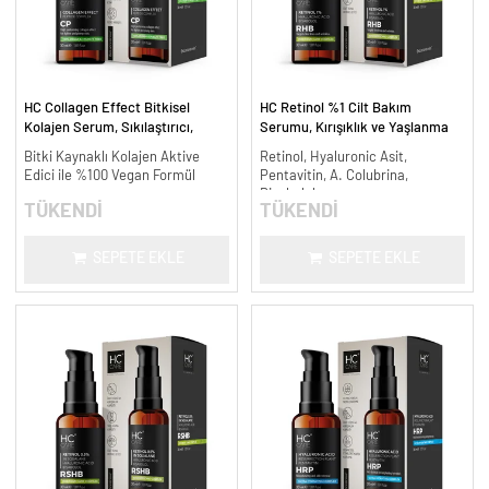
HC Collagen Effect Bitkisel
HC Retinol %1 Cilt Bakım
Kolajen Serum, Sıkılaştırıcı,
Serumu, Kırışıklık ve Yaşlanma
Yaşlanma Karşıtı - 30 ml.
Karşıtı - 30 ml.
Bitki Kaynaklı Kolajen Aktive
Retinol, Hyaluronic Asit,
Edici ile %100 Vegan Formül
Pentavitin, A. Colubrina,
Bisabolol
TÜKENDİ
TÜKENDİ
SEPETE EKLE
SEPETE EKLE