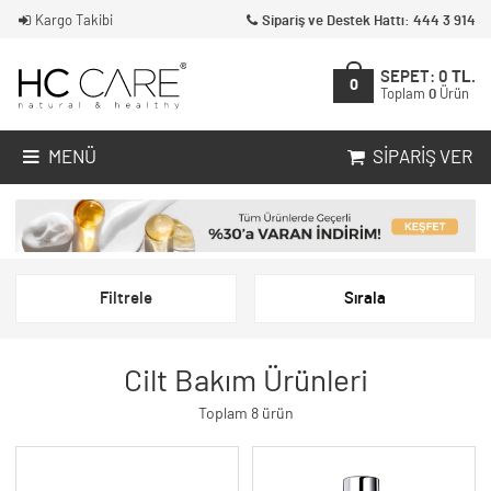
Kargo Takibi
Sipariş ve Destek Hattı: 444 3 914
SEPET:
0
TL.
0
Toplam
0
Ürün
MENÜ
SIPARIŞ VER
Filtrele
Sırala
Cilt Bakım Ürünleri
Toplam 8 ürün