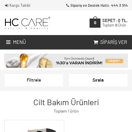
Kargo Takibi
Sipariş ve Destek Hattı: 444 3 914
SEPET:
0
TL.
0
Toplam
0
Ürün
MENÜ
SIPARIŞ VER
Filtrele
Sırala
Cilt Bakım Ürünleri
Toplam 1 ürün