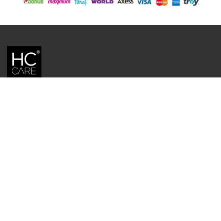
HC CARE, ERC BITKISEL KOZMETIK LABORATUVARLARI'NIN TESCILLI
MARKASIDIR.
YASAL UYARI: Sitede kullanılan yazı ve görseller, TURKTRUST A.Ş. zaman
damgası ile tescillenmiş, ayrıca DMCA tarafından koruma altına alınmıştır.
Üzerinde değişiklik yapılarak dahi kullanımı halinde herhangi bir uyarı
yapılmaksızın hukiki işlem başlatılacaktır.
İletişim
Gizlilik ve Güvenlik Politikası
Mesafeli Satış Sözleşmesi
İade ve Değişim Şartları
Teslimat Koşulları