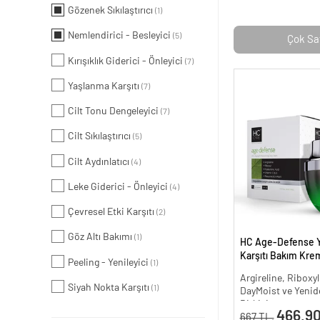
Gözenek Sıkılaştırıcı
(1)
Nemlendirici - Besleyici
(5)
Çok Sa
Kırışıklık Giderici - Önleyici
(7)
Yaşlanma Karşıtı
(7)
Cilt Tonu Dengeleyici
(7)
Cilt Sıkılaştırıcı
(5)
Cilt Aydınlatıcı
(4)
Leke Giderici - Önleyici
(4)
Çevresel Etki Karşıtı
(2)
Göz Altı Bakımı
(1)
HC Age-Defense 
Karşıtı Bakım Krem
Peeling - Yenileyici
(1)
Argireline, Riboxyl
Siyah Nokta Karşıtı
(1)
DayMoist ve Yenide
Bitkisi
466.90
667 TL.