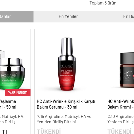
Toplam 6 ürün
tanlar
En Yeniler
En Dü
%30 İNDİRİM
Yaşlanma
HC Anti-Wrinkle Kırışıklık Karşıtı
HC Anti-Wrinkle
i - 50 ml.
Bakım Serumu - 30 ml.
Bakım Kremi -
, Matrixyl, HA,
%15 Argireline, Matrixyl, HA ve
%10 Argireline,
n Diriliş
Yeniden Diriliş Bitkisi
Yeniden Diriliş
TÜKENDİ
TÜKENDİ
 TL.