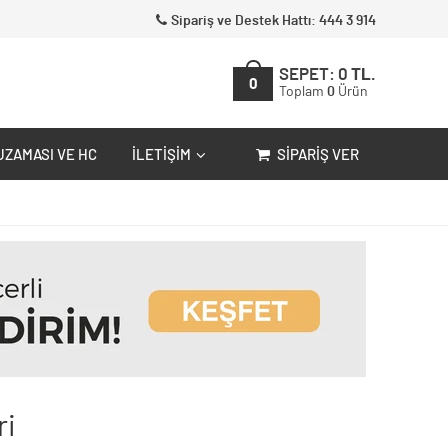
Sipariş ve Destek Hattı: 444 3 914
SEPET:
0
TL.
0
Toplam
0
Ürün
UZAMASI VE HC
İLETIŞIM
SIPARIŞ VER
ri