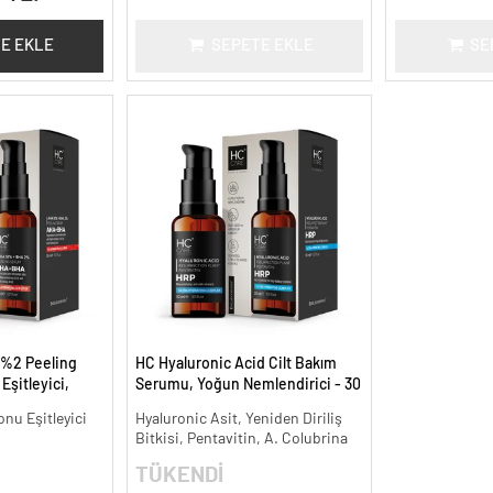
E EKLE
SEPETE EKLE
SE
 %2 Peeling
HC Hyaluronic Acid Cilt Bakım
Eşitleyici,
Serumu, Yoğun Nemlendirici - 30
l.
ml.
onu Eşitleyici
Hyaluronic Asit, Yeniden Diriliş
Bitkisi, Pentavitin, A. Colubrina
TÜKENDİ