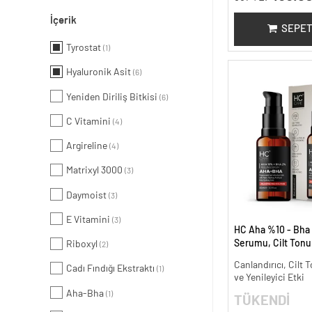
İçerik
SEPET
Tyrostat
(1)
Hyaluronik Asit
(6)
Yeniden Diriliş Bitkisi
(6)
C Vitamini
(4)
Argireline
(4)
Matrixyl 3000
(3)
Daymoist
(3)
E Vitamini
(3)
HC Aha %10 - Bha
Serumu, Cilt Tonu 
Riboxyl
(2)
Canlandırıcı - 30 m
Canlandırıcı, Cilt T
Cadı Fındığı Ekstraktı
(1)
ve Yenileyici Etki
Aha-Bha
(1)
TÜKENDİ