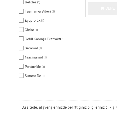
Belides
(1)
SEPET
Tazmanya Biberi
(1)
Eyepro 3X
(1)
Çinko
(1)
Cebil Kabuğu Ekstraktı
(1)
Seramid
(1)
Niasinamid
(1)
Pentavitin
(1)
Suncat De
(1)
Bu sitede, alışverişlerinizde belirttiğiniz bilgileriniz 3. 