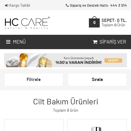
Kargo Takibi
Sipariş ve Destek Hattı: 444 3 914
SEPET:
0
TL.
0
Toplam
0
Ürün
MENÜ
SIPARIŞ VER
Filtrele
Sırala
Cilt Bakım Ürünleri
Toplam 8 ürün