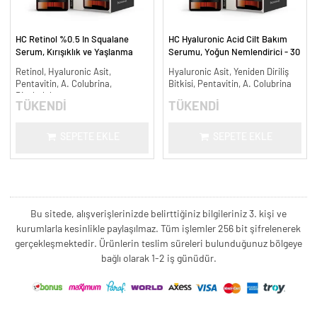
HC Retinol %0.5 In Squalane
HC Hyaluronic Acid Cilt Bakım
Serum, Kırışıklık ve Yaşlanma
Serumu, Yoğun Nemlendirici - 30
Karşıtı - 30 ml.
ml.
Retinol, Hyaluronic Asit,
Hyaluronic Asit, Yeniden Diriliş
Pentavitin, A. Colubrina,
Bitkisi, Pentavitin, A. Colubrina
Bisabolol
TÜKENDİ
TÜKENDİ
SEPETE EKLE
SEPETE EKLE
Bu sitede, alışverişlerinizde belirttiğiniz bilgileriniz 3. kişi ve
kurumlarla kesinlikle paylaşılmaz. Tüm işlemler 256 bit şifrelenerek
gerçekleşmektedir. Ürünlerin teslim süreleri bulunduğunuz bölgeye
bağlı olarak 1-2 iş günüdür.