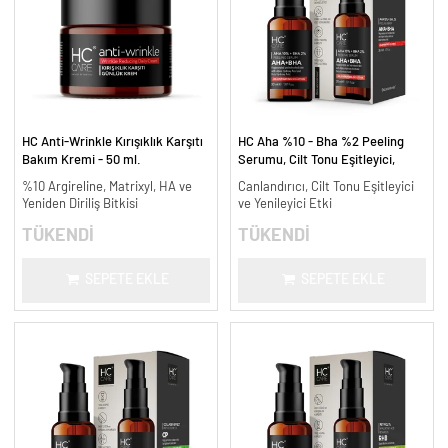
HC Anti-Wrinkle Kırışıklık Karşıtı
HC Aha %10 - Bha %2 Peeling
Bakım Kremi - 50 ml.
Serumu, Cilt Tonu Eşitleyici,
Canlandırıcı - 30 ml.
%10 Argireline, Matrixyl, HA ve
Canlandırıcı, Cilt Tonu Eşitleyici
Yeniden Diriliş Bitkisi
ve Yenileyici Etki
TÜKENDİ
TÜKENDİ
SEPETE EKLE
SEPETE EKLE