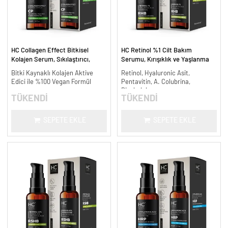
HC Collagen Effect Bitkisel
HC Retinol %1 Cilt Bakım
Kolajen Serum, Sıkılaştırıcı,
Serumu, Kırışıklık ve Yaşlanma
Yaşlanma Karşıtı - 30 ml.
Karşıtı - 30 ml.
Bitki Kaynaklı Kolajen Aktive
Retinol, Hyaluronic Asit,
Edici ile %100 Vegan Formül
Pentavitin, A. Colubrina,
Bisabolol
TÜKENDİ
TÜKENDİ
SEPETE EKLE
SEPETE EKLE