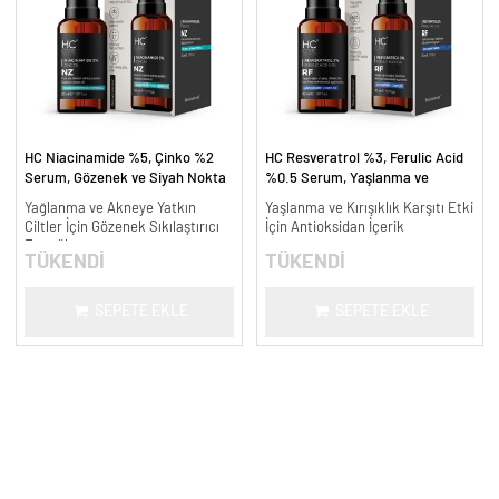
HC Niacinamide %5, Çinko %2
HC Resveratrol %3, Ferulic Acid
Serum, Gözenek ve Siyah Nokta
%0.5 Serum, Yaşlanma ve
Oluşumunu Gidermeye Yardımcı -
Kırışıklık Karşıtı - 30 ml.
Yağlanma ve Akneye Yatkın
Yaşlanma ve Kırışıklık Karşıtı Etki
30 ml.
Ciltler İçin Gözenek Sıkılaştırıcı
İçin Antioksidan İçerik
Formül
TÜKENDİ
TÜKENDİ
SEPETE EKLE
SEPETE EKLE