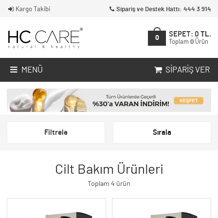
Kargo Takibi
Sipariş ve Destek Hattı: 444 3 914
SEPET:
0
TL.
0
Toplam
0
Ürün
MENÜ
SIPARIŞ VER
Filtrele
Sırala
Cilt Bakım Ürünleri
Toplam 4 ürün