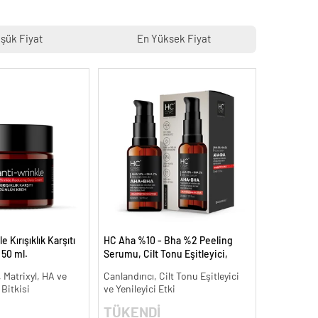
şük Fiyat
En Yüksek Fiyat
 Kırışıklık Karşıtı
HC Aha %10 - Bha %2 Peeling
 50 ml.
Serumu, Cilt Tonu Eşitleyici,
Canlandırıcı - 30 ml.
 Matrixyl, HA ve
Canlandırıcı, Cilt Tonu Eşitleyici
 Bitkisi
ve Yenileyici Etki
TÜKENDİ