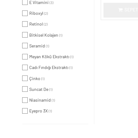
E Vitamini
(3)
SEPET
Riboxyl
(2)
Retinol
(2)
Bitkisel Kolajen
(1)
Seramid
(1)
Meyan Kökü Ekstraktı
(1)
Cadı Fındığı Ekstraktı
(1)
Çinko
(1)
Suncat De
(1)
Niasinamid
(1)
Eyepro 3X
(1)