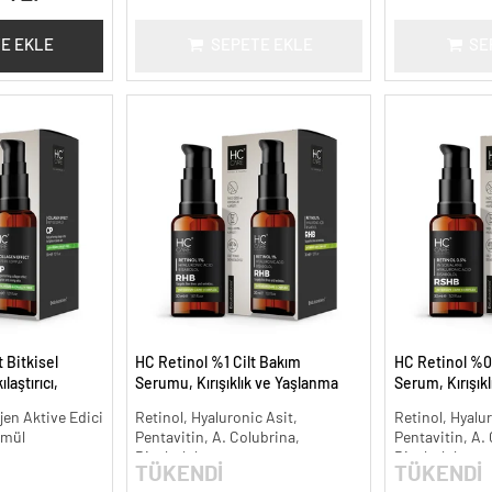
E EKLE
SEPETE EKLE
SE
 Bitkisel
HC Retinol %1 Cilt Bakım
HC Retinol %0
laştırıcı,
Serumu, Kırışıklık ve Yaşlanma
Serum, Kırışık
 30 ml.
Karşıtı - 30 ml.
Karşıtı - 30 ml.
jen Aktive Edici
Retinol, Hyaluronic Asit,
Retinol, Hyalur
rmül
Pentavitin, A. Colubrina,
Pentavitin, A.
Bisabolol
Bisabolol
TÜKENDİ
TÜKENDİ