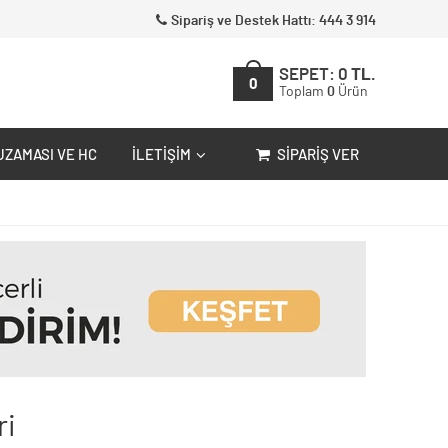
Sipariş ve Destek Hattı: 444 3 914
SEPET:
0
TL.
0
Toplam
0
Ürün
UZAMASI VE HC
İLETIŞIM
SIPARIŞ VER
ri