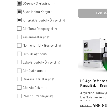
Gözenek Sıkılaştırıcı
(1)
Siyah Nokta Karşıtı
(1)
Çok Sa
Kırışıklık Giderici - Önleyici
(7)
Cilt Tonu Dengeleyici
(7)
Yaşlanma Karşıtı
(7)
Nemlendirici - Besleyici
(5)
Cilt Sıkılaştırıcı
(5)
Leke Giderici - Önleyici
(4)
Cilt Aydınlatıcı
(4)
Çevresel Etki Karşıtı
(2)
HC Age-Defense 
Karşıtı Bakım Krem
Göz Altı Bakımı
(1)
Argireline, Riboxyl
Peeling - Yenileyici
(1)
DayMoist ve Yenide
Bitkisi
466.90
667 TL.