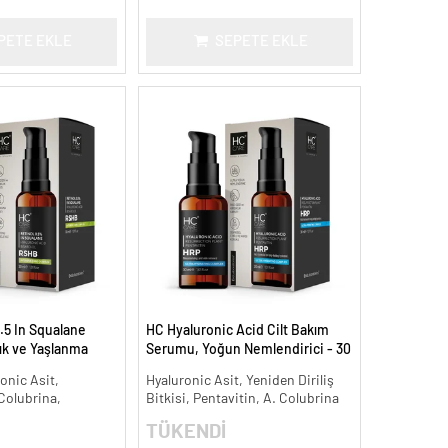
PETE EKLE
SEPETE EKLE
.5 In Squalane
HC Hyaluronic Acid Cilt Bakım
lık ve Yaşlanma
Serumu, Yoğun Nemlendirici - 30
ml.
onic Asit,
Hyaluronic Asit, Yeniden Diriliş
 Colubrina,
Bitkisi, Pentavitin, A. Colubrina
TÜKENDİ