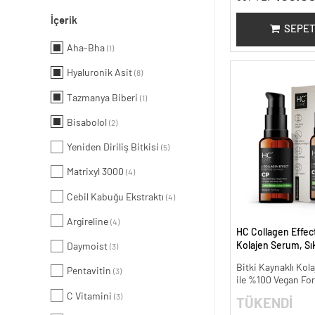
İçerik
SEPET
Aha-Bha
(1)
Hyaluronik Asit
(8)
Tazmanya Biberi
(1)
Bisabolol
(2)
Yeniden Diriliş Bitkisi
(5)
Matrixyl 3000
(4)
Cebil Kabuğu Ekstraktı
(4)
Argireline
(4)
HC Collagen Effect
Kolajen Serum, Sıkı
Daymoist
(3)
Yaşlanma Karşıtı -
Bitki Kaynaklı Kola
Pentavitin
(3)
ile %100 Vegan Fo
C Vitamini
(3)
TÜKENDİ