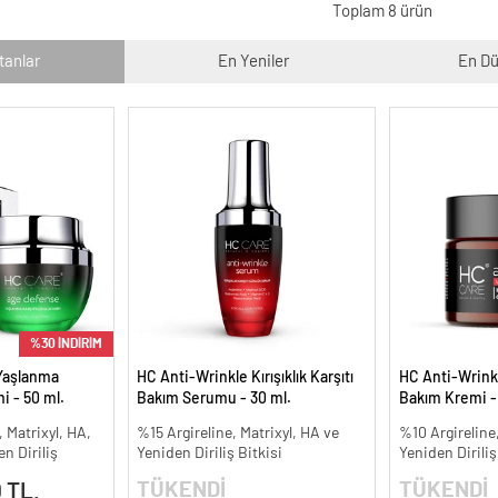
Toplam 8 ürün
tanlar
En Yeniler
En Dü
%30 İNDİRİM
Yaşlanma
HC Anti-Wrinkle Kırışıklık Karşıtı
HC Anti-Wrinkle
i - 50 ml.
Bakım Serumu - 30 ml.
Bakım Kremi -
, Matrixyl, HA,
%15 Argireline, Matrixyl, HA ve
%10 Argireline,
n Diriliş
Yeniden Diriliş Bitkisi
Yeniden Diriliş
TÜKENDİ
TÜKENDİ
 TL.