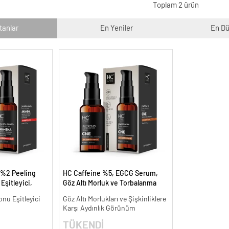
Toplam 2 ürün
tanlar
En Yeniler
En Dü
 %2 Peeling
HC Caffeine %5, EGCG Serum,
Eşitleyici,
Göz Altı Morluk ve Torbalanma
l.
Karşıtı - 30 ml.
onu Eşitleyici
Göz Altı Morlukları ve Şişkinliklere
Karşı Aydınlık Görünüm
TÜKENDİ