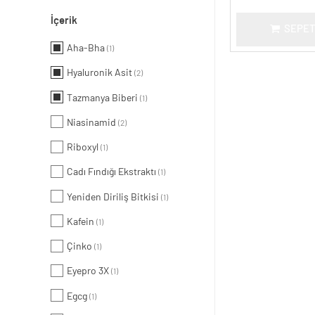
İçerik
SEPET
Aha-Bha
(1)
Hyaluronik Asit
(2)
Tazmanya Biberi
(1)
Niasinamid
(2)
Riboxyl
(1)
Cadı Fındığı Ekstraktı
(1)
Yeniden Diriliş Bitkisi
(1)
Kafein
(1)
Çinko
(1)
Eyepro 3X
(1)
Egcg
(1)