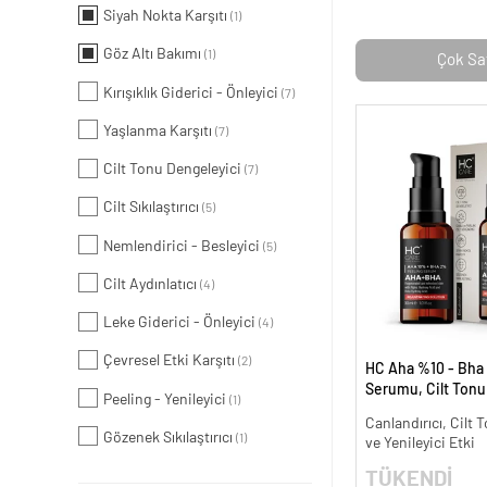
Siyah Nokta Karşıtı
(1)
Göz Altı Bakımı
(1)
Çok Sa
Kırışıklık Giderici - Önleyici
(7)
Yaşlanma Karşıtı
(7)
Cilt Tonu Dengeleyici
(7)
Cilt Sıkılaştırıcı
(5)
Nemlendirici - Besleyici
(5)
Cilt Aydınlatıcı
(4)
Leke Giderici - Önleyici
(4)
Çevresel Etki Karşıtı
(2)
HC Aha %10 - Bha
Serumu, Cilt Tonu 
Peeling - Yenileyici
(1)
Canlandırıcı - 30 m
Canlandırıcı, Cilt T
Gözenek Sıkılaştırıcı
(1)
ve Yenileyici Etki
TÜKENDİ