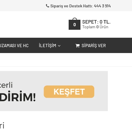
Sipariş ve Destek Hattı: 444 3 914
SEPET:
0
TL.
0
Toplam
0
Ürün
UZAMASI VE HC
İLETIŞIM
SIPARIŞ VER
ri