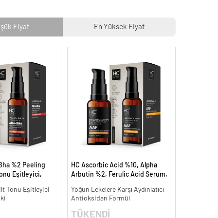
şük Fiyat
En Yüksek Fiyat
Bha %2 Peeling
HC Ascorbic Acid %10, Alpha
onu Eşitleyici,
Arbutin %2, Ferulic Acid Serum,
30 ml.
Koyu ve Yoğun Leke Karşıtı - 30
ilt Tonu Eşitleyici
Yoğun Lekelere Karşı Aydınlatıcı
ml.
tki
Antioksidan Formül
TÜKENDİ