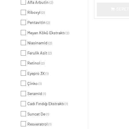
Alfa Arbutin
(2)
SEPET
Riboxyl
(2)
Pentavitin
(2)
Meyan Kökü Ekstraktı
(2)
Niasinamid
(2)
Ferulik Asit
(2)
Retinol
(2)
Eyepro 3X
(1)
Çinko
(1)
Seramid
(1)
Cadı Fındığı Ekstraktı
(1)
Suncat De
(1)
Resveratrol
(1)