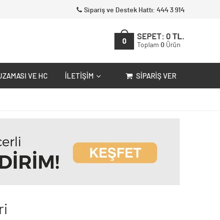
Sipariş ve Destek Hattı: 444 3 914
SEPET:
0
TL.
0
Toplam
0
Ürün
UZAMASI VE HC
İLETIŞIM
SIPARIŞ VER
ri