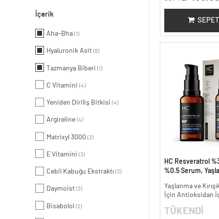
İçerik
SEPET
Aha-Bha
(1)
Hyaluronik Asit
(8)
Tazmanya Biberi
(1)
C Vitamini
(4)
Yeniden Diriliş Bitkisi
(4)
Argireline
(4)
Matrixyl 3000
(3)
E Vitamini
(3)
HC Resveratrol %3
%0.5 Serum, Yaşl
Cebil Kabuğu Ekstraktı
(3)
Kırışıklık Karşıtı - 
Yaşlanma ve Kırışık
Daymoist
(3)
İçin Antioksidan İ
Bisabolol
(2)
TÜKENDİ