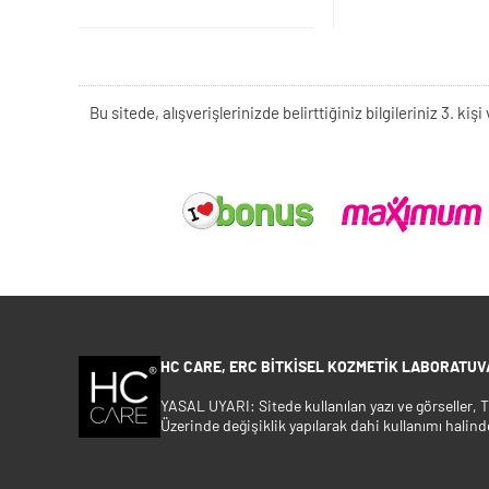
Bu sitede, alışverişlerinizde belirttiğiniz bilgileriniz 3. 
HC CARE, ERC BITKISEL KOZMETIK LABORATUVA
YASAL UYARI: Sitede kullanılan yazı ve görseller,
Üzerinde değişiklik yapılarak dahi kullanımı halind