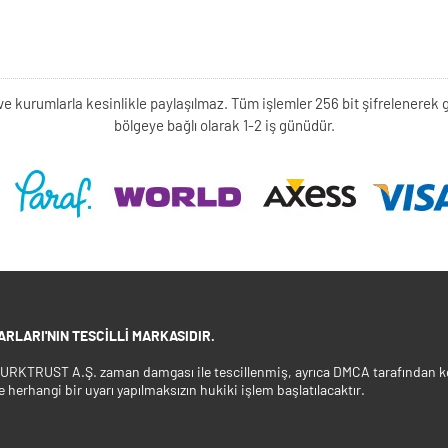
kişi ve kurumlarla kesinlikle paylaşılmaz. Tüm işlemler 256 bit şifrelene
bölgeye bağlı olarak 1-2 iş günüdür.
RLARI'NIN TESCILLI MARKASIDIR.
 TURKTRUST A.Ş. zaman damgası ile tescillenmiş, ayrıca DMCA tarafından ko
e herhangi bir uyarı yapılmaksızın hukiki işlem başlatılacaktır.