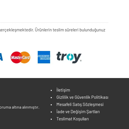
rek gerçekleşmektedir. Ürünlerin teslim süreleri bulunduğunuz
İletişim
Gizlilik ve Güvenlik Politikası
Mesafeli Satış Sözleşmesi
ruma altına alınmıştır.
İade ve Değişim Şartları
Teslimat Koşulları