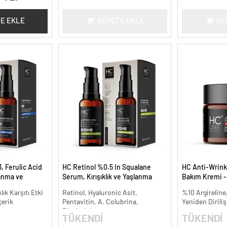
E EKLE
SEPETE EKLE
SE
, Ferulic Acid
HC Retinol %0.5 In Squalane
HC Anti-Wrinkle
anma ve
Serum, Kırışıklık ve Yaşlanma
Bakım Kremi -
30 ml.
Karşıtı - 30 ml.
lık Karşıtı Etki
Retinol, Hyaluronic Asit,
%10 Argireline,
çerik
Pentavitin, A. Colubrina,
Yeniden Diriliş
Bisabolol
TÜKENDİ
TÜKENDİ