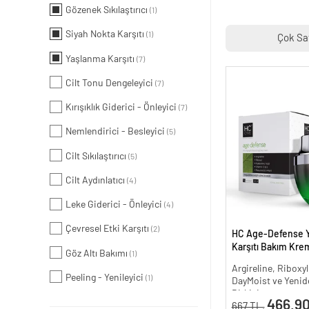
Gözenek Sıkılaştırıcı
(1)
Siyah Nokta Karşıtı
(1)
Çok Sa
Yaşlanma Karşıtı
(7)
Cilt Tonu Dengeleyici
(7)
Kırışıklık Giderici - Önleyici
(7)
Nemlendirici - Besleyici
(5)
Cilt Sıkılaştırıcı
(5)
Cilt Aydınlatıcı
(4)
Leke Giderici - Önleyici
(4)
Çevresel Etki Karşıtı
(2)
HC Age-Defense 
Karşıtı Bakım Krem
Göz Altı Bakımı
(1)
Argireline, Riboxyl
Peeling - Yenileyici
(1)
DayMoist ve Yenide
Bitkisi
466.90
667 TL.