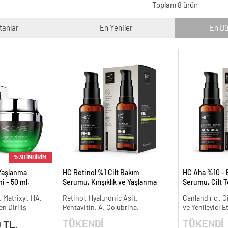
Toplam 8 ürün
tanlar
En Yeniler
En Dü
%30 İNDİRİM
Yaşlanma
HC Retinol %1 Cilt Bakım
HC Aha %10 - 
i - 50 ml.
Serumu, Kırışıklık ve Yaşlanma
Serumu, Cilt T
Karşıtı - 30 ml.
Canlandırıcı - 
, Matrixyl, HA,
Retinol, Hyaluronic Asit,
Canlandırıcı, C
n Diriliş
Pentavitin, A. Colubrina,
ve Yenileyici E
Bisabolol
TÜKENDİ
TÜKENDİ
 TL.