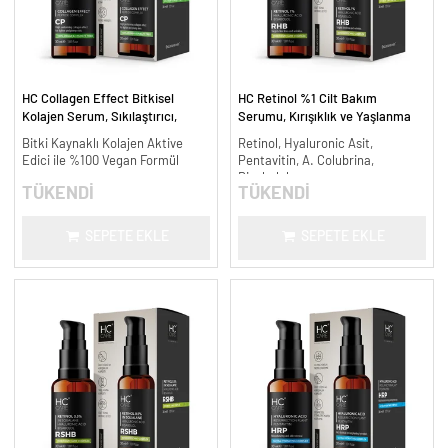
HC Collagen Effect Bitkisel
HC Retinol %1 Cilt Bakım
Kolajen Serum, Sıkılaştırıcı,
Serumu, Kırışıklık ve Yaşlanma
Yaşlanma Karşıtı - 30 ml.
Karşıtı - 30 ml.
Bitki Kaynaklı Kolajen Aktive
Retinol, Hyaluronic Asit,
Edici ile %100 Vegan Formül
Pentavitin, A. Colubrina,
Bisabolol
TÜKENDİ
TÜKENDİ
SEPETE EKLE
SEPETE EKLE