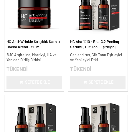
HC Anti-Wrinkle Kırışıklık Karşıtı
HC Aha %10 - Bha %2 Peeling
Bakım Kremi - 50 ml.
Serumu, Cilt Tonu Eşitleyici,
Canlandırıcı - 30 ml.
%10 Argireline, Matrixyl, HA ve
Canlandırıcı, Cilt Tonu Eşitleyici
Yeniden Diriliş Bitkisi
ve Yenileyici Etki
TÜKENDİ
TÜKENDİ
SEPETE EKLE
SEPETE EKLE