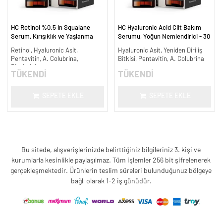
HC Retinol %0.5 In Squalane
HC Hyaluronic Acid Cilt Bakım
Serum, Kırışıklık ve Yaşlanma
Serumu, Yoğun Nemlendirici - 30
Karşıtı - 30 ml.
ml.
Retinol, Hyaluronic Asit,
Hyaluronic Asit, Yeniden Diriliş
Pentavitin, A. Colubrina,
Bitkisi, Pentavitin, A. Colubrina
Bisabolol
TÜKENDİ
TÜKENDİ
SEPETE EKLE
SEPETE EKLE
Bu sitede, alışverişlerinizde belirttiğiniz bilgileriniz 3. kişi ve
kurumlarla kesinlikle paylaşılmaz. Tüm işlemler 256 bit şifrelenerek
gerçekleşmektedir. Ürünlerin teslim süreleri bulunduğunuz bölgeye
bağlı olarak 1-2 iş günüdür.