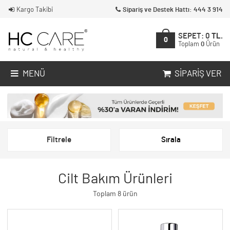
Kargo Takibi
Sipariş ve Destek Hattı: 444 3 914
SEPET:
0
TL.
0
Toplam
0
Ürün
MENÜ
SIPARIŞ VER
Filtrele
Sırala
Cilt Bakım Ürünleri
Toplam 8 ürün