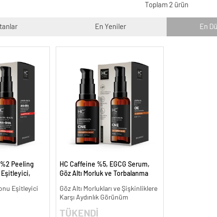
Toplam 2 ürün
tanlar
En Yeniler
En Dü
 %2 Peeling
HC Caffeine %5, EGCG Serum,
Eşitleyici,
Göz Altı Morluk ve Torbalanma
l.
Karşıtı - 30 ml.
onu Eşitleyici
Göz Altı Morlukları ve Şişkinliklere
Karşı Aydınlık Görünüm
TÜKENDİ