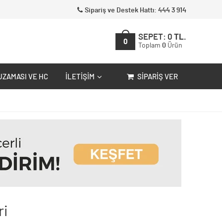
Sipariş ve Destek Hattı: 444 3 914
SEPET:
0
TL.
0
Toplam
0
Ürün
UZAMASI VE HC
İLETIŞIM
SIPARIŞ VER
ri