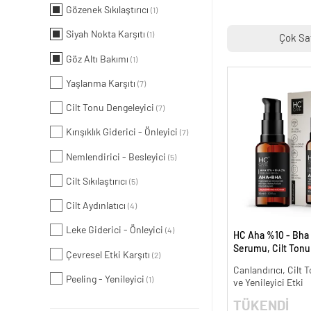
Gözenek Sıkılaştırıcı
(1)
Siyah Nokta Karşıtı
(1)
Çok Sa
Göz Altı Bakımı
(1)
Yaşlanma Karşıtı
(7)
Cilt Tonu Dengeleyici
(7)
Kırışıklık Giderici - Önleyici
(7)
Nemlendirici - Besleyici
(5)
Cilt Sıkılaştırıcı
(5)
Cilt Aydınlatıcı
(4)
Leke Giderici - Önleyici
(4)
HC Aha %10 - Bha
Serumu, Cilt Tonu 
Çevresel Etki Karşıtı
(2)
Canlandırıcı - 30 m
Canlandırıcı, Cilt T
Peeling - Yenileyici
(1)
ve Yenileyici Etki
TÜKENDİ