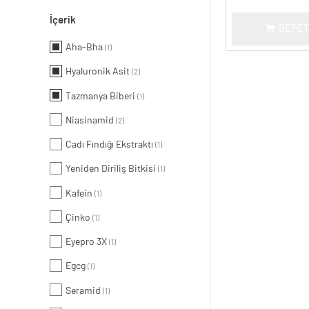
İçerik
SEPET
Aha-Bha
(1)
Hyaluronik Asit
(2)
Tazmanya Biberi
(1)
Niasinamid
(2)
Cadı Fındığı Ekstraktı
(1)
Yeniden Diriliş Bitkisi
(1)
Kafein
(1)
Çinko
(1)
Eyepro 3X
(1)
Egcg
(1)
Seramid
(1)